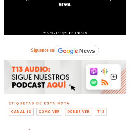
Síguenos en
ETIQUETAS DE ESTA NOTA
CANAL 13
COMO VER
DÓNDE VER
T13