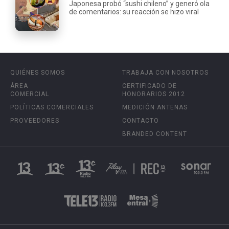
Japonesa probó “sushi chileno” y generó ola
de comentarios: su reacción se hizo viral
QUIÉNES SOMOS
TRABAJA CON NOSOTROS
ÁREA
CERTIFICADO DE
COMERCIAL
HONORARIOS 2012
POLÍTICAS COMERCIALES
MEDICIÓN ANTENAS
PROVEEDORES
CONTACTO
BRANDED CONTENT