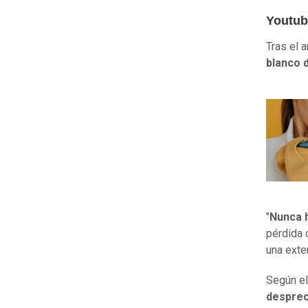
Youtube
Tras el 
blanco d
"
Nunca h
pérdida 
una exte
Según el
desprec