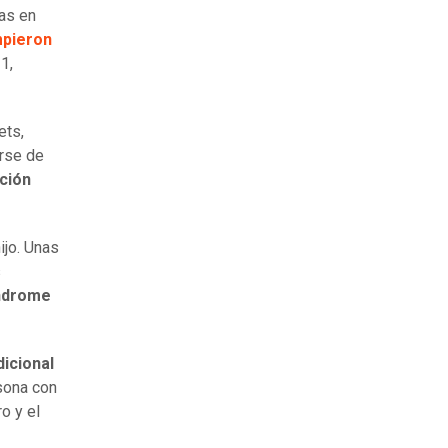
cas en
mpieron
1,
ets,
arse de
ción
jo. Unas
s
índrome
icional
sona con
o y el