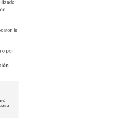
ilizado
los.
ocaron la
 o por
sión
.
un:
 casa