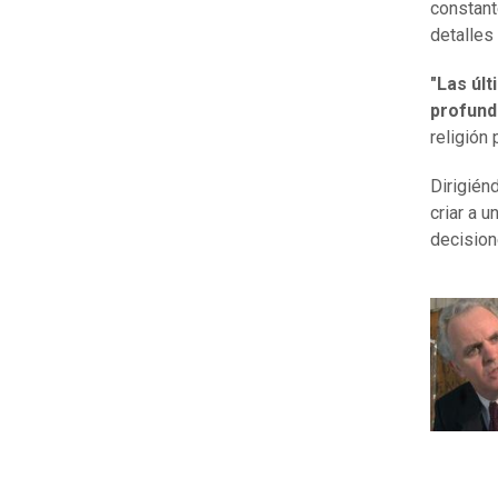
constant
detalles
"Las úl
profund
religión
Dirigién
criar a 
decision