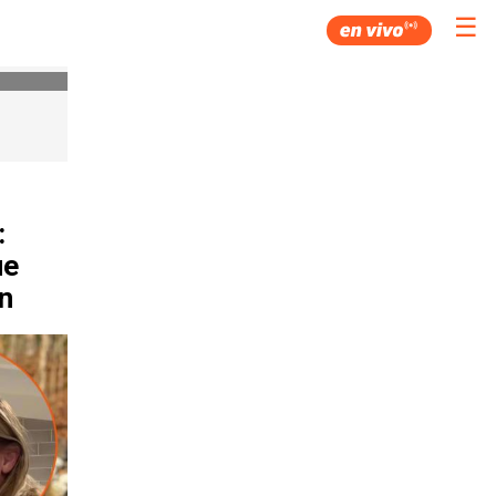
☰
:
ue
n