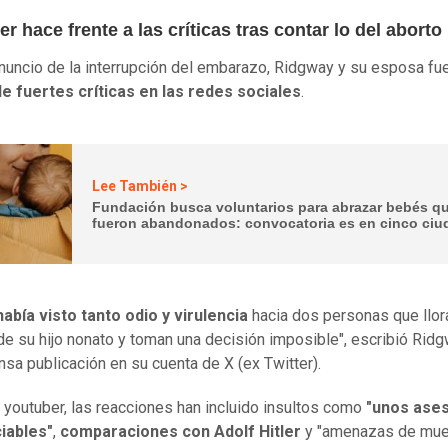
r hace frente a las críticas tras contar lo del aborto
anuncio de la interrupción del embarazo, Ridgway y su esposa fu
e fuertes críticas en las redes sociales
.
Lee También >
Fundación busca voluntarios para abrazar bebés q
fueron abandonados: convocatoria es en cinco ci
abía visto tanto odio y virulencia
hacia dos personas que llor
de su hijo nonato y toman una decisión imposible", escribió Rid
nsa publicación en su cuenta de X (ex Twitter).
 youtuber, las reacciones han incluido insultos como
"unos ase
iables"
,
comparaciones con Adolf Hitler
y "amenazas de mue