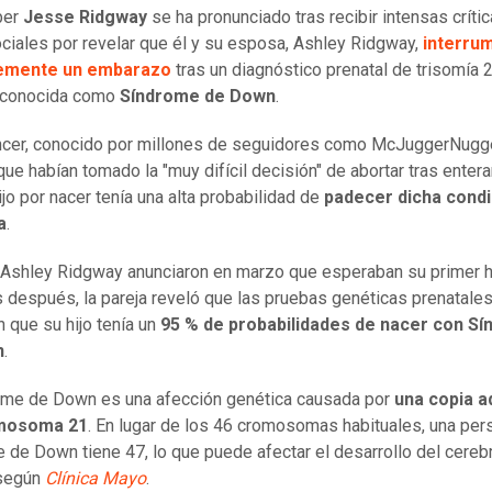
ber
Jesse Ridgway
se ha pronunciado tras recibir intensas críti
ciales por revelar que él y su esposa, Ashley Ridgway,
interru
emente un embarazo
tras un diagnóstico prenatal de trisomía 2
 conocida como
Síndrome de Down
.
encer, conocido por millones de seguidores como McJuggerNugg
que habían tomado la "muy difícil decisión" de abortar tras enter
ijo por nacer tenía una alta probabilidad de
padecer dicha condi
a
.
Ashley Ridgway anunciaron en marzo que esperaban su primer hi
después, la pareja reveló que las pruebas genéticas prenatale
n que su hijo tenía un
95 % de probabilidades de nacer con S
n
.
ome de Down es una afección genética causada por
una copia ad
omosoma 21
. En lugar de los 46 cromosomas habituales, una per
 de Down tiene 47, lo que puede afectar el desarrollo del cerebr
 según
Clínica Mayo
.