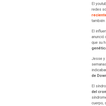
El youtu
redes so
recient
también
El influ
anunció 
que su h
genétic
Jesse y 
semanas 
indicaba
de Dow
El síndr
del cr
síndrome
cuerpo,