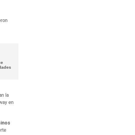
eron
ue
udades
an la
gway en
sinos
rte