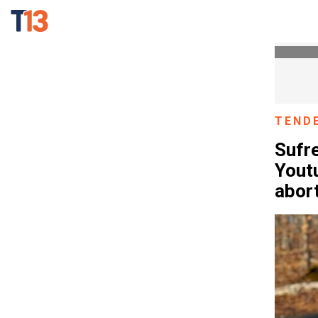
TEND
Sufr
Youtu
abort