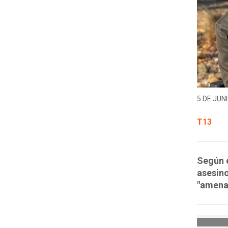
5 DE JUNI
T13
Según e
asesino
"amena