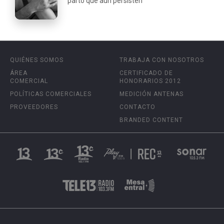
parto que aún persisten
QUIÉNES SOMOS
TRABAJA CON NOSOTROS
ÁREA
CERTIFICADO DE
COMERCIAL
HONORARIOS 2012
POLÍTICAS COMERCIALES
MEDICIÓN ANTENAS
PROVEEDORES
CONTACTO
BRANDED CONTENT