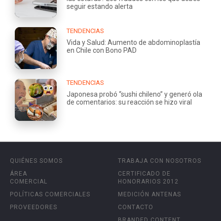
seguir estando alerta
TENDENCIAS
Vida y Salud: Aumento de abdominoplastía
en Chile con Bono PAD
TENDENCIAS
Japonesa probó “sushi chileno” y generó ola
de comentarios: su reacción se hizo viral
QUIÉNES SOMOS
TRABAJA CON NOSOTROS
ÁREA
CERTIFICADO DE
COMERCIAL
HONORARIOS 2012
POLÍTICAS COMERCIALES
MEDICIÓN ANTENAS
PROVEEDORES
CONTACTO
BRANDED CONTENT