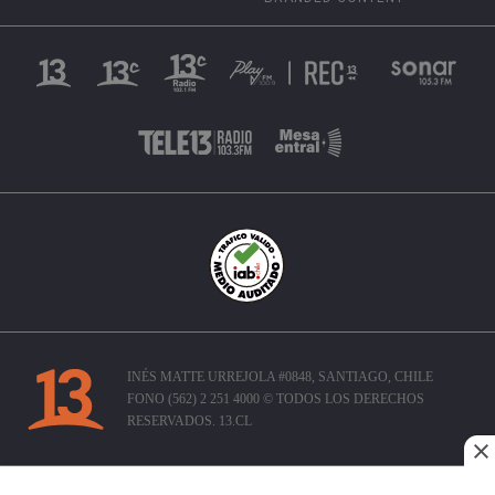
INÉS MATTE URREJOLA #0848, SANTIAGO, CHILE
FONO (562) 2 251 4000 © TODOS LOS DERECHOS
RESERVADOS. 13.CL