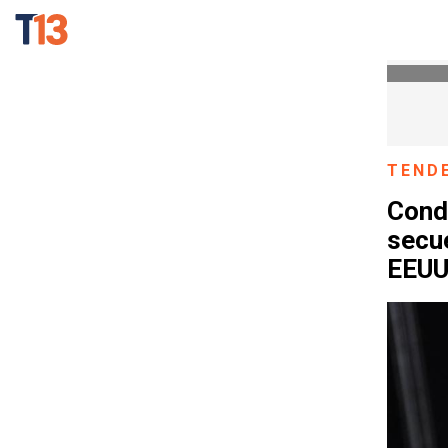
TEND
Cond
secu
EEU