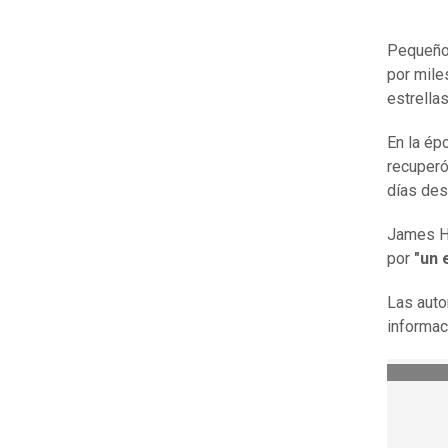
Pequeño,
por mile
estrella
En la ép
recuperó
días des
James Ho
por
"un 
Las auto
informac