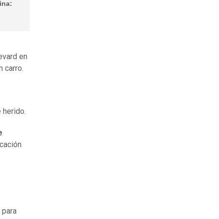
ina:
evard en
 carro.
 herido.
e
icación
 para