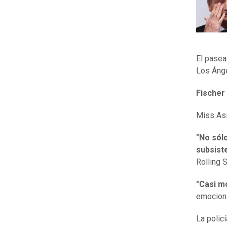
El pasea
Los Ánge
Fischer 
Miss Asi
"No sól
subsist
Rolling 
"Casi mo
emociona
La polic