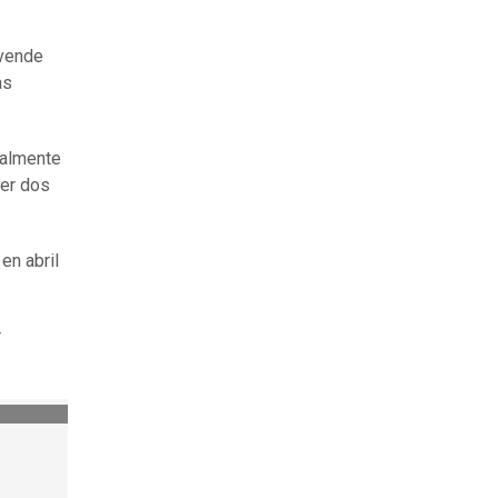
 vende
as
nalmente
jer dos
en abril
r