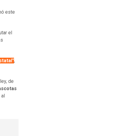
mó este
tar el
as
statal"
,
ley, de
ascotas
 al