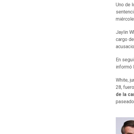
Uno de l
sentenci
miércoles
Jaylin W
cargo de
acusaci
En segui
informó 
White, j
28, fuer
de la c
paseador