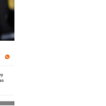
ey
as