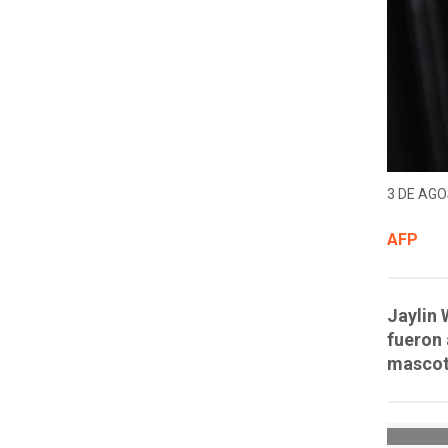
3 DE AGO
AFP
Jaylin
fueron 
mascota