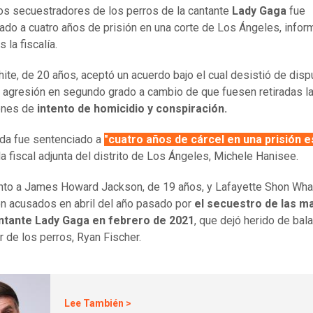
os secuestradores de los perros de la cantante
Lady Gaga
fue
ado a cuatro años de prisión en una corte de Los Ángeles, infor
 la fiscalía.
hite, de 20 años, aceptó un acuerdo bajo el cual desistió de dispu
 agresión en segundo grado a cambio de que fuesen retiradas l
ones de
intento de homicidio y conspiración.
da fue sentenciado a
"cuatro años de cárcel en una prisión e
la fiscal adjunta del distrito de Los Ángeles, Michele Hanisee.
unto a James Howard Jackson, de 19 años, y Lafayette Shon Wha
on acusados en abril del año pasado por
el secuestro de las m
antante Lady Gaga en febrero de 2021
, que dejó herido de bala
 de los perros, Ryan Fischer.
Lee También >