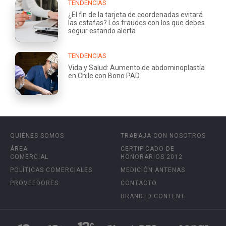
TENDENCIAS
¿El fin de la tarjeta de coordenadas evitará
las estafas? Los fraudes con los que debes
seguir estando alerta
TENDENCIAS
Vida y Salud: Aumento de abdominoplastía
en Chile con Bono PAD
QUIÉNES SOMOS
TRABAJA CON NOSOTROS
ÁREA
CERTIFICADO DE
COMERCIAL
HONORARIOS 2012
POLÍTICAS COMERCIALES
MEDICIÓN ANTENAS
PROVEEDORES
CONTACTO
BRANDED CONTENT