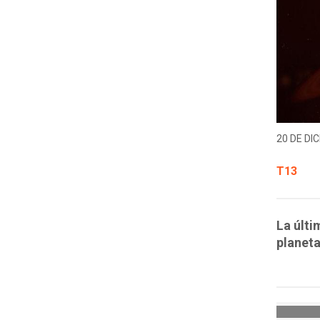
20 DE DIC
T13
La últi
planeta