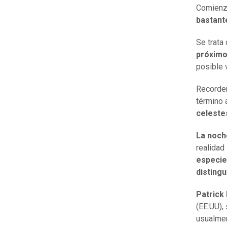
Comienza
bastante
Se trata
próximo
posible 
Recordem
término
celestes
La noch
realidad
especie 
distingu
Patrick
(EE:UU),
usualmen