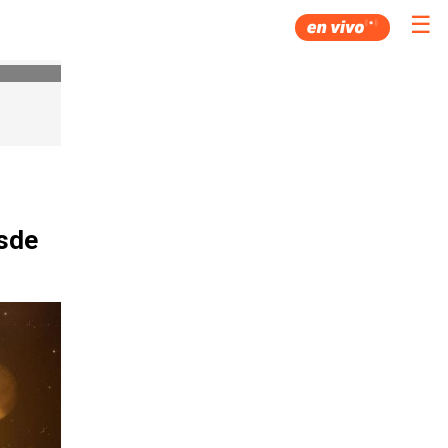
☰
sde