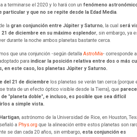
 a terminarse el 2020 y lo hará con un
fenómeno astronómic
 particular y que no se repite desde la Edad Media
.
 de la
gran conjunción entre Júpiter y Saturno
, la cual
será vis
 21 de diciembre en su máximo esplendor
, sin embargo, ya e
ver durante la noche ambos planetas bastante cerca.
os que una conjunción -según detalla
AstroMía
- corresponde a
 adoptado para
indicar la posición relativa entre dos o más c
, en este caso, los planetas Júpiter y Saturno.
e del 21 de diciembre
los planetas se verán tan cerca (porque 
 se trata de un efecto óptico visible desde la Tierra), que
parece
de "planeta doble", e incluso, es posible que sea difícil
irlos a simple vista.
 Hartigan
, astrónomo de la Universidad de Rice, en Houston, Te
 señaló a
Phys.org
que la alineación entre estos planetas son rar
te se dan cada 20 años, sin embargo,
esta conjunción es