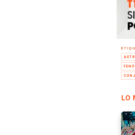
ETIQ
AST
FENÓ
CONJ
LO 