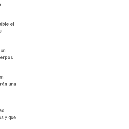
o
ible el
s
 un
uerpos
en
rán una
xas
os y que