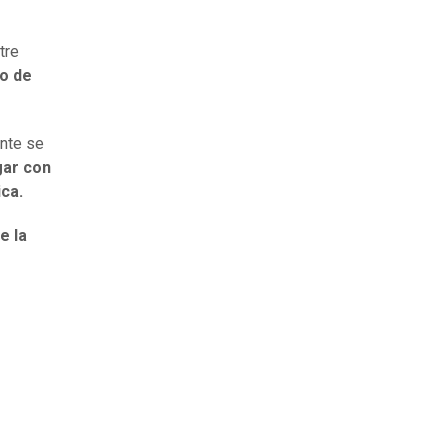
tre
zo de
nte se
gar con
ca.
e la