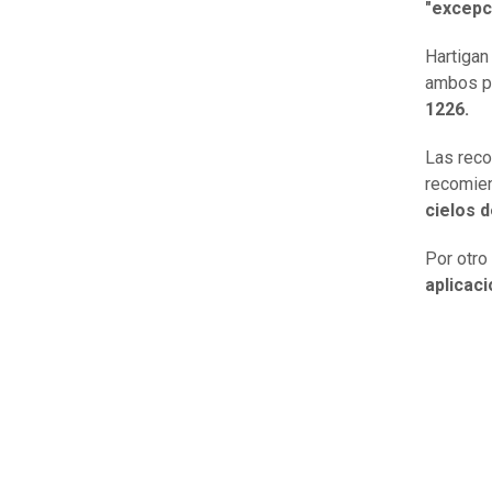
"excepc
Hartigan
ambos p
1226.
Las reco
recomien
cielos 
Por otro
aplicac