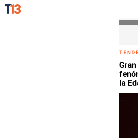
TEND
Gran 
fenó
la E