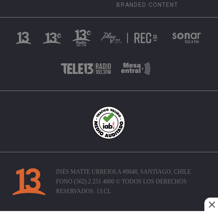
BRANDED CONTENT
INÉS MATTE URREJOLA #0848, SANTIAGO, CHILE
FONO (562) 2 251 4000 © TODOS LOS DERECHOS
RESERVADOS. 13.CL