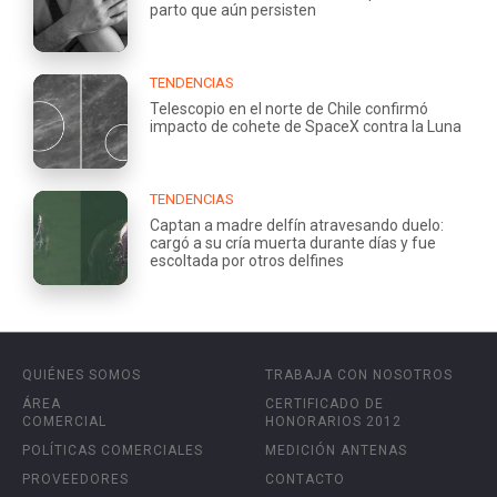
parto que aún persisten
TENDENCIAS
Telescopio en el norte de Chile confirmó
impacto de cohete de SpaceX contra la Luna
TENDENCIAS
Captan a madre delfín atravesando duelo:
cargó a su cría muerta durante días y fue
escoltada por otros delfines
QUIÉNES SOMOS
TRABAJA CON NOSOTROS
ÁREA
CERTIFICADO DE
COMERCIAL
HONORARIOS 2012
POLÍTICAS COMERCIALES
MEDICIÓN ANTENAS
PROVEEDORES
CONTACTO