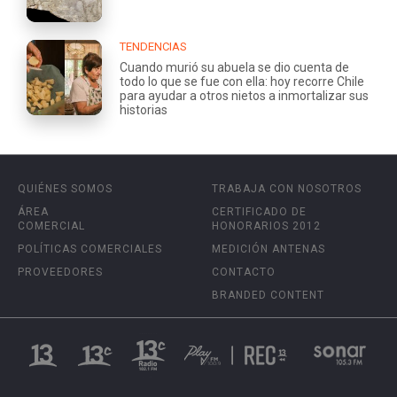
TENDENCIAS
Cuando murió su abuela se dio cuenta de
todo lo que se fue con ella: hoy recorre Chile
para ayudar a otros nietos a inmortalizar sus
historias
QUIÉNES SOMOS
TRABAJA CON NOSOTROS
ÁREA
CERTIFICADO DE
COMERCIAL
HONORARIOS 2012
POLÍTICAS COMERCIALES
MEDICIÓN ANTENAS
PROVEEDORES
CONTACTO
BRANDED CONTENT