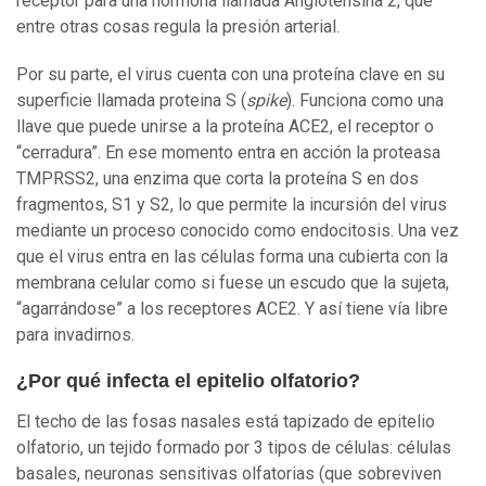
receptor para una hormona llamada Angiotensina 2, que
entre otras cosas regula la presión arterial.
Por su parte, el virus cuenta con una proteína clave en su
superficie llamada proteina S (
spike
). Funciona como una
llave que puede unirse a la proteína ACE2, el receptor o
“cerradura”. En ese momento entra en acción la proteasa
TMPRSS2, una enzima que corta la proteína S en dos
fragmentos, S1 y S2, lo que permite la incursión del virus
mediante un proceso conocido como endocitosis. Una vez
que el virus entra en las células forma una cubierta con la
membrana celular como si fuese un escudo que la sujeta,
“agarrándose” a los receptores ACE2. Y así tiene vía libre
para invadirnos.
¿Por qué infecta el epitelio olfatorio?
El techo de las fosas nasales está tapizado de epitelio
olfatorio, un tejido formado por 3 tipos de células: células
basales, neuronas sensitivas olfatorias (que sobreviven