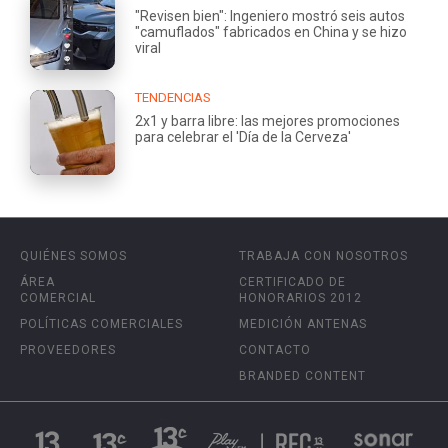
"Revisen bien": Ingeniero mostró seis autos
"camuflados" fabricados en China y se hizo
viral
TENDENCIAS
2x1 y barra libre: las mejores promociones
para celebrar el 'Día de la Cerveza'
QUIÉNES SOMOS
TRABAJA CON NOSOTROS
ÁREA
CERTIFICADO DE
COMERCIAL
HONORARIOS 2012
POLÍTICAS COMERCIALES
MEDICIÓN ANTENAS
PROVEEDORES
CONTACTO
BRANDED CONTENT