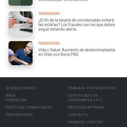
TENDENCIAS
¿El fin de la tarjeta de coordenadas evitará
las estafas? Los fraudes con los que debes
seguir estando alerta
TENDENCIAS
Vida y Salud: Aumento de abdominoplastía
en Chile con Bono PAD
QUIÉNES SOMOS
TRABAJA CON NOSOTROS
ÁREA
CERTIFICADO DE
COMERCIAL
HONORARIOS 2012
POLÍTICAS COMERCIALES
MEDICIÓN ANTENAS
PROVEEDORES
CONTACTO
BRANDED CONTENT