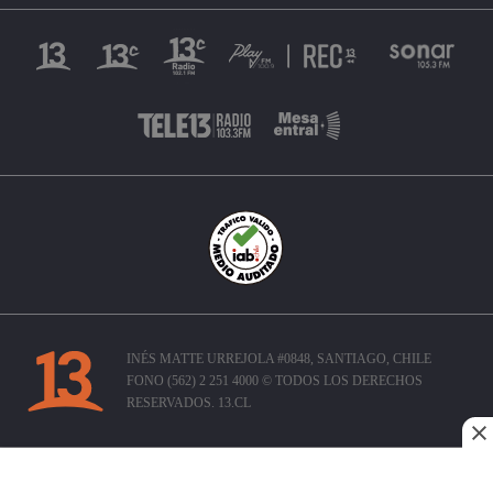
INÉS MATTE URREJOLA #0848, SANTIAGO, CHILE
FONO (562) 2 251 4000 © TODOS LOS DERECHOS
RESERVADOS. 13.CL