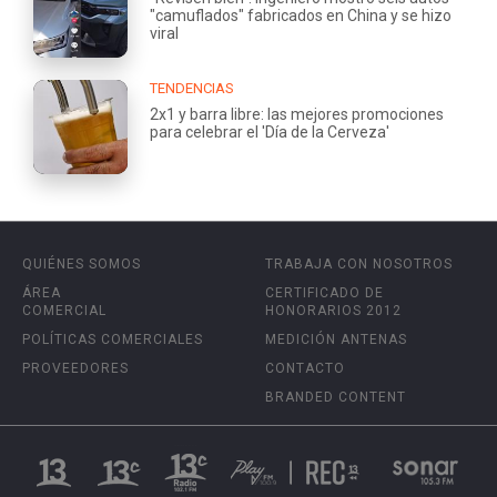
"camuflados" fabricados en China y se hizo
viral
TENDENCIAS
2x1 y barra libre: las mejores promociones
para celebrar el 'Día de la Cerveza'
QUIÉNES SOMOS
TRABAJA CON NOSOTROS
ÁREA
CERTIFICADO DE
COMERCIAL
HONORARIOS 2012
POLÍTICAS COMERCIALES
MEDICIÓN ANTENAS
PROVEEDORES
CONTACTO
BRANDED CONTENT