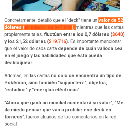
Concretamente, detalló que el "deck" tiene un
valor de 52
dólares (
alrededor de $47.640
),
mientras que las cartas
propiamente tales,
fluctúan entre los 0,7 dólares (
$640
)
y los 21,52 dólares (
$19.716
).
Es importante mencionar
que el valor de cada carta
depende de cuán valiosa sea
en el juego y las habilidades que ésta pueda
desbloquear.
Además, en las cartas
no solo se encuentra un tipo de
Pokémon, sino también "supporters", objetos,
"estadios" y "energías eléctricas".
"
Ahora que ganó un mundial aumentará su valor", "Me
da miedo pensar que van a prohibir ese deck en
torneos
", fueron algunos de los comentarios en la red
social.