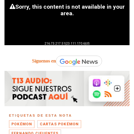
Síguenos en
ETIQUETAS DE ESTA NOTA
POKÉMON
CARTAS POKÉMON
FERNANDO CIFUENTES