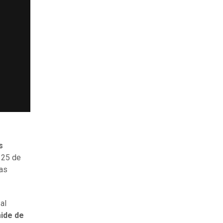
s
 25 de
ras
al
mide de