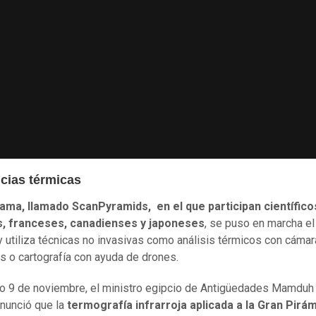
ncias térmicas
rama, llamado ScanPyramids, en el que participan científico
s, franceses, canadienses y japoneses
, se puso en marcha el
y utiliza técnicas no invasivas como análisis térmicos con cáma
jas o cartografía con ayuda de drones.
o 9 de noviembre, el
ministro egipcio de Antigüedades Mamduh 
nunció que la
termografía infrarroja aplicada a la Gran Pirá