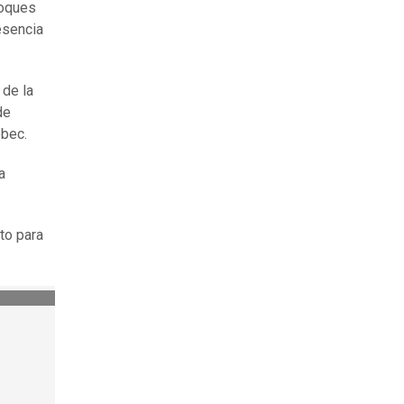
loques
esencia
 de la
de
ébec.
a
to para