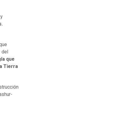
 y
s.
 que
 del
ía que
a Tierra
strucción
ashur-