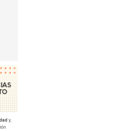
idad
y,
ión