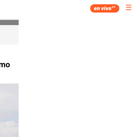
☰
ómo