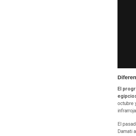
Difere
El prog
egipcio
octubre 
infrarro
El pasad
Damati
a