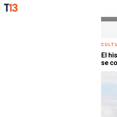
CULT
El hi
se co