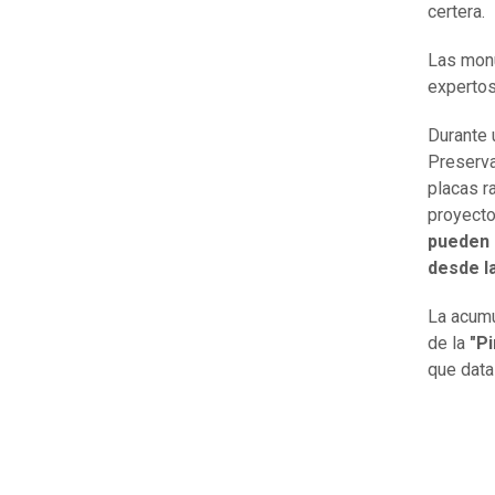
certera.
Las mon
expertos
Durante u
Preserva
placas r
proyect
pueden s
desde l
La acumu
de la
"P
que data