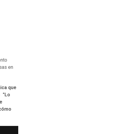
ento
isas en
nica que
.)
"Lo
de
 cómo