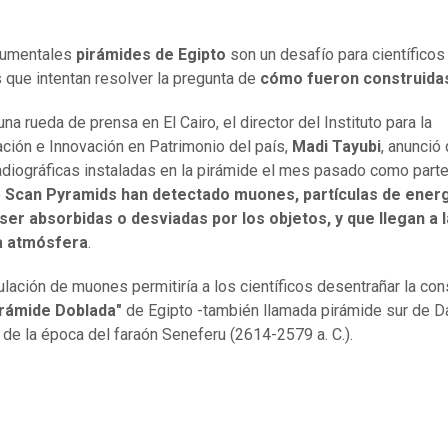
umentales
pirámides de Egipto
son un desafío para científicos
 que intentan resolver la pregunta de
cómo fueron construida
na rueda de prensa en El Cairo, el director del Instituto para la
ción e Innovación en Patrimonio del país,
Madi Tayubi
, anunció
adiográficas instaladas en la pirámide el mes pasado como parte
o
Scan Pyramids han detectado muones, partículas de energ
er absorbidas o desviadas por los objetos, y que llegan a l
a atmósfera
.
lación de muones permitiría a los científicos desentrañar la con
irámide Doblada"
de Egipto -también llamada pirámide sur de D
 de la época del faraón Seneferu (2614-2579 a. C.).