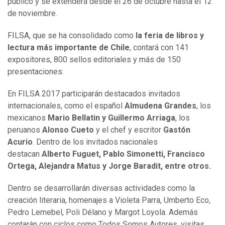
público y se extenderá desde el 26 de octubre hasta el 12
de noviembre.
FILSA, que se ha consolidado como
la feria de libros y
lectura más importante de Chile
, contará con 141
expositores, 800 sellos editoriales y más de 150
presentaciones.
En FILSA 2017 participarán destacados invitados
internacionales, como el español
Almudena Grandes
, los
mexicanos
Mario Bellatin y Guillermo Arriaga
, los
peruanos
Alonso Cueto
y el chef y escritor
Gastón
Acurio
. Dentro de los invitados nacionales
destacan
Alberto Fuguet, Pablo Simonetti, Francisco
Ortega, Alejandra Matus y Jorge Baradit, entre otros.
Dentro se desarrollarán diversas actividades como la
creación literaria, homenajes a Violeta Parra, Umberto Eco,
Pedro Lemebel, Poli Délano y Margot Loyola. Además
contarán con ciclos como Todos Somos Autores, visitas