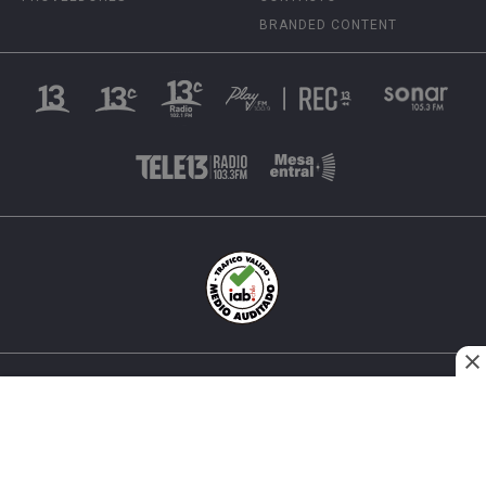
BRANDED CONTENT
INÉS MATTE URREJOLA #0848, SANTIAGO, CHILE
FONO (562) 2 251 4000 © TODOS LOS DERECHOS
RESERVADOS. 13.CL