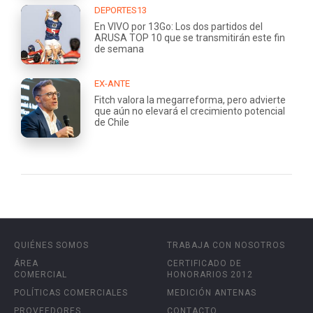
DEPORTES13
En VIVO por 13Go: Los dos partidos del
ARUSA TOP 10 que se transmitirán este fin
de semana
EX-ANTE
Fitch valora la megarreforma, pero advierte
que aún no elevará el crecimiento potencial
de Chile
QUIÉNES SOMOS
TRABAJA CON NOSOTROS
ÁREA
CERTIFICADO DE
COMERCIAL
HONORARIOS 2012
POLÍTICAS COMERCIALES
MEDICIÓN ANTENAS
PROVEEDORES
CONTACTO