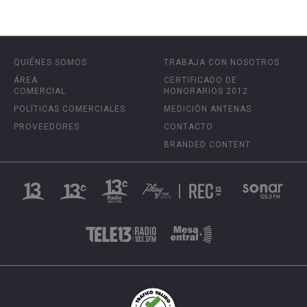
QUIÉNES SOMOS
TRABAJA CON NOSOTROS
ÁREA
CERTIFICADO DE
COMERCIAL
HONORARIOS 2012
POLÍTICAS COMERCIALES
MEDICIÓN ANTENAS
PROVEEDORES
CONTACTO
BRANDED CONTENT