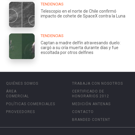
TENDENCIAS
Telescopio en el norte de Chile confirmó
impacto de cohete de SpaceX contra la Luna
TENDENCIAS
Captan a madre delfín atravesando duelo:
cargó a su cría muerta durante días y fue
escoltada por otros delfines
QUIÉNES SOMOS
TRABAJA CON NOSOTROS
ÁREA
CERTIFICADO DE
COMERCIAL
HONORARIOS 2012
POLÍTICAS COMERCIALES
MEDICIÓN ANTENAS
PROVEEDORES
CONTACTO
BRANDED CONTENT