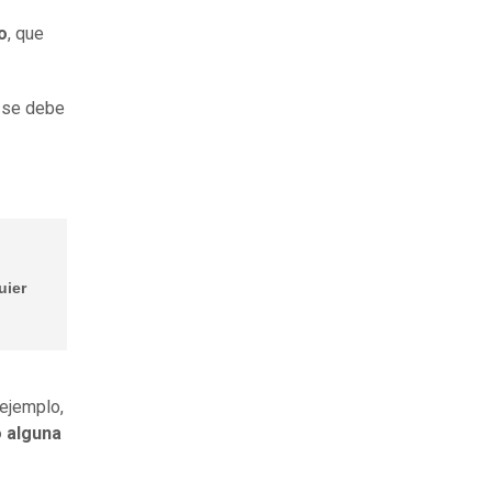
o
, que
 se debe
uier
 ejemplo,
o alguna