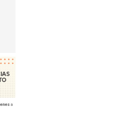
ágenes
a