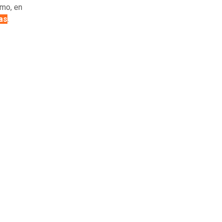
smo, en
as
.