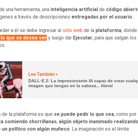
 de una herramienta, una
inteligencia artificial
de
código abiert
genes a través de descripciones
entregadas por el usuario
.
eder a él se debe ingresar al
sitio web
de la
plataforma
, donde
 lo que se desea ver
y luego dar
Ejecutar
, para que salgan los
os.
Lee También >
DALL·E 2: La impresionante IA capaz de crear cualq
imagen que tengas en la cabeza... literal
a de la plataforma es que
se puede pedir lo que sea
, como por
sta comiendo chorrillanas
,
algún objeto inanimado realizand
o
un político con algún muñeco
. La imaginación es el límite.