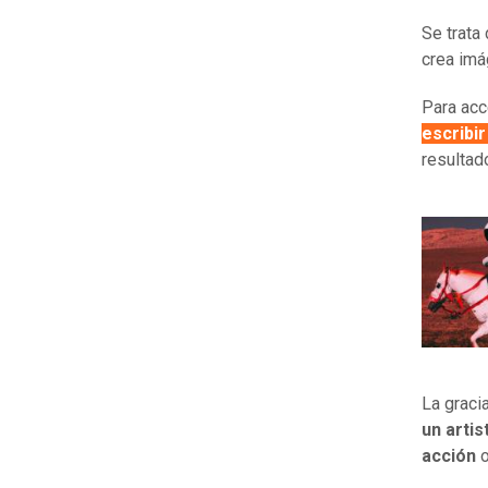
Se trata
crea imá
Para acc
escribir
resultad
La graci
un arti
acción