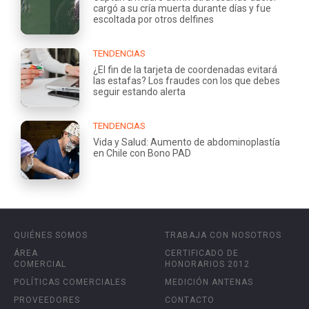
cargó a su cría muerta durante días y fue
escoltada por otros delfines
TENDENCIAS
¿El fin de la tarjeta de coordenadas evitará
las estafas? Los fraudes con los que debes
seguir estando alerta
TENDENCIAS
Vida y Salud: Aumento de abdominoplastía
en Chile con Bono PAD
QUIÉNES SOMOS
TRABAJA CON NOSOTROS
ÁREA
CERTIFICADO DE
COMERCIAL
HONORARIOS 2012
POLÍTICAS COMERCIALES
MEDICIÓN ANTENAS
PROVEEDORES
CONTACTO