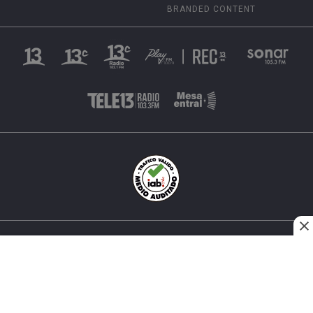
BRANDED CONTENT
INÉS MATTE URREJOLA #0848, SANTIAGO, CHILE
FONO (562) 2 251 4000 © TODOS LOS DERECHOS
RESERVADOS. 13.CL