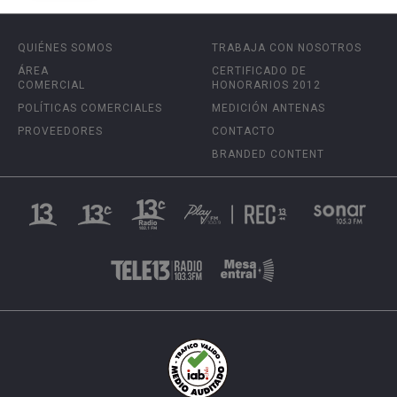
QUIÉNES SOMOS
TRABAJA CON NOSOTROS
ÁREA
CERTIFICADO DE
COMERCIAL
HONORARIOS 2012
POLÍTICAS COMERCIALES
MEDICIÓN ANTENAS
PROVEEDORES
CONTACTO
BRANDED CONTENT