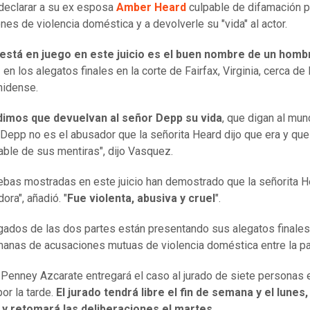
 declarar a su ex esposa
Amber Heard
culpable de difamación p
nes de violencia doméstica y a devolverle su "vida" al actor.
está en juego en este juicio es el buen nombre de un homb
n los alegatos finales en la corte de Fairfax, Virginia, cerca de l
nidense.
dimos que devuelvan al señor Depp su vida
, que digan al mu
 Depp no es el abusador que la señorita Heard dijo que era y que
ble de sus mentiras", dijo Vasquez.
ebas mostradas en este juicio han demostrado que la señorita 
ora", añadió. "
Fue violenta, abusiva y cruel
".
ados de las dos partes están presentando sus alegatos finales
anas de acusaciones mutuas de violencia doméstica entre la pa
 Penney Azcarate entregará el caso al jurado de siete personas 
or la tarde.
El jurado tendrá libre el fin de semana y el lunes,
, y retomará las deliberaciones el martes
.