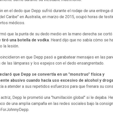
ón en el dedo que Depp sufrió durante el rodaje de una entrega 
 del Caribe" en Australia, en marzo de 2015, ocupó horas de test
rtos médicos.
rmó que la punta de su dedo medio en la mano derecha se cortó
 tiró una botella de vodka
. Heard dijo que no sabía cómo se h
o la lesión.
incidieron en que Depp pasó a garabatear mensajes en las par
s de las lámparas y los espejos con el dedo ensangrentado.
eclaró que Depp se convertía en un "monstruo" física y
ente abusivo cuando hacía uso excesivo de alcohol y drog
tía a atender a sus repetidos esfuerzos para que frenara su con
 actriz, Depp le prometió una "humillación global" si le dejaba. H
nco de una amplia campaña en las redes sociales bajo la consig
eForJohnnyDepp.