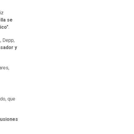
iz
lla se
ico"
.
o, Depp,
usador y
ares,
ado, que
cusiones