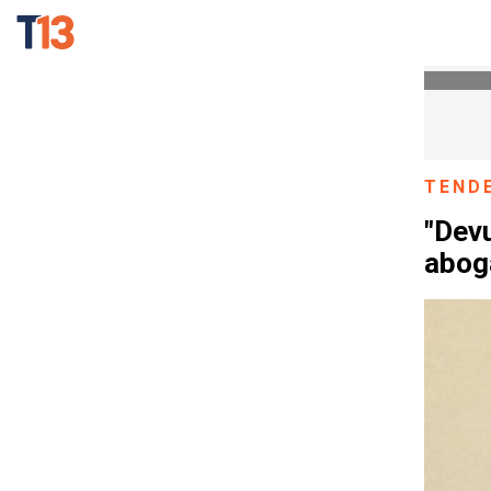
TEND
"Devu
aboga