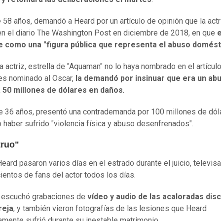
 58 años, demandó a Heard por un artículo de opinión que la actr
en el diario The Washington Post en diciembre de 2018, en que
e
e como una "figura pública que representa el abuso domést
a actriz, estrella de "Aquaman" no lo haya nombrado en el artícul
es nominado al Oscar,
la demandó por insinuar que era un ab
 50 millones de dólares en daños
.
e 36 años, presentó una contrademanda por 100 millones de dól
 haber sufrido "violencia física y abuso desenfrenados".
truo"
eard pasaron varios días en el estrado durante el juicio, televis
 cientos de fans del actor todos los días.
o escuchó grabaciones de
vídeo y audio de las acaloradas dis
reja
, y también vieron fotografías de las lesiones que Heard
mente sufrió durante su inestable matrimonio.