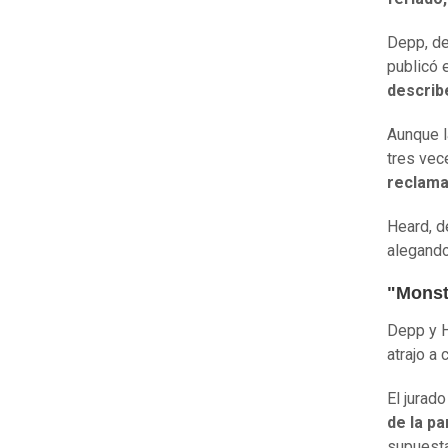
Depp, de
publicó 
describ
Aunque l
tres vec
reclama
Heard, d
alegando
"Mons
Depp y H
atrajo a
El jurad
de la pa
supuesta