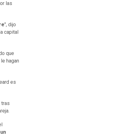
or las
re
", dijo
a capital
ndo que
 le hagan
Heard es
 tras
reja.
el
 un