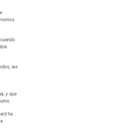
de
imonios
 cuando
abía
edes, las
as
, y que
sumo.
eard ha
na