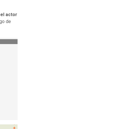
e
el actor
ago de