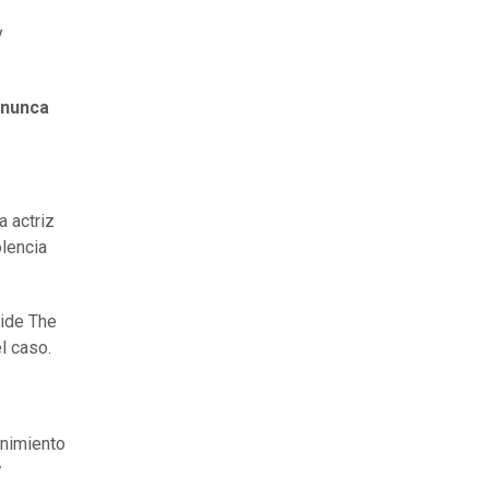
y
nunca
a actriz
lencia
oide The
l caso.
enimiento
y