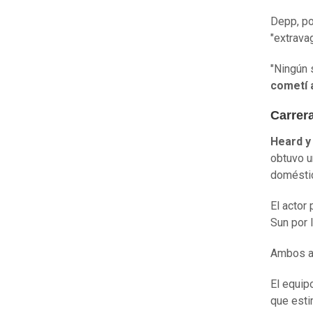
Depp, por
"extrava
"Ningún 
cometí a
Carrer
Heard y
obtuvo u
domésti
El actor
Sun por 
Ambos al
El equip
que est