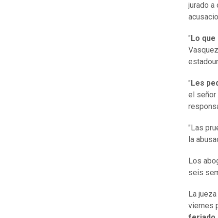
jurado a
acusacio
"
Lo que 
Vasquez e
estadou
"
Les pe
el señor
responsa
"Las pru
la abusad
Los abog
seis sem
La jueza
viernes p
feriado