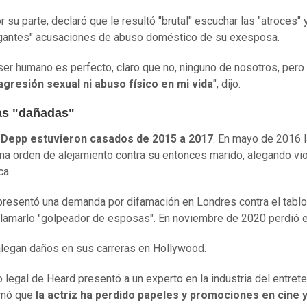
 su parte, declaró que le resultó "brutal" escuchar las "atroces" 
gantes" acusaciones de abuso doméstico de su exesposa.
ser humano es perfecto, claro que no, ninguno de nosotros, pero
gresión sexual ni abuso físico en mi vida
", dijo.
as "dañadas"
 Depp estuvieron casados de 2015 a 2017
. En mayo de 2016 l
na orden de alejamiento contra su entonces marido, alegando vio
ca.
 presentó una demanda por difamación en Londres contra el tabl
llamarlo "golpeador de esposas". En noviembre de 2020 perdió e
egan daños en sus carreras en Hollywood.
o legal de Heard presentó a un experto en la industria del entret
imó que
la actriz ha perdido papeles y promociones en cine 