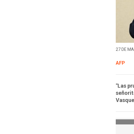
27 DE MA
AFP
"Las pr
señorit
Vasquez