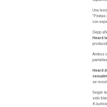
Una lesi
"Piratas
con expe
Depp afi
Heard le
producid
Ambos co
pantalla
Heard d
sexualm
se resis
Según la
sido bla
#Justic