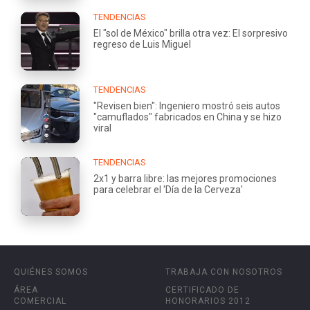
TENDENCIAS
El "sol de México" brilla otra vez: El sorpresivo
regreso de Luis Miguel
TENDENCIAS
"Revisen bien": Ingeniero mostró seis autos
"camuflados" fabricados en China y se hizo
viral
TENDENCIAS
2x1 y barra libre: las mejores promociones
para celebrar el 'Día de la Cerveza'
QUIÉNES SOMOS
TRABAJA CON NOSOTROS
ÁREA
CERTIFICADO DE
COMERCIAL
HONORARIOS 2012