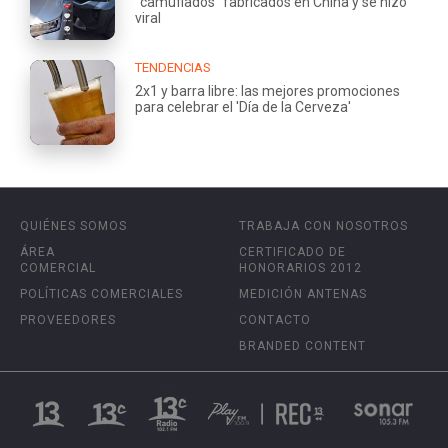
"camuflados" fabricados en China y se hizo
viral
TENDENCIAS
2x1 y barra libre: las mejores promociones
para celebrar el 'Día de la Cerveza'
QUIÉNES SOMOS
TRABAJA CON NOSOTROS
ÁREA
CERTIFICADO DE
COMERCIAL
HONORARIOS 2012
POLÍTICAS COMERCIALES
MEDICIÓN ANTENAS
PROVEEDORES
CONTACTO
BRANDED CONTENT