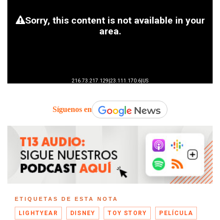
Síguenos en
ETIQUETAS DE ESTA NOTA
LIGHTYEAR
DISNEY
TOY STORY
PELÍCULA