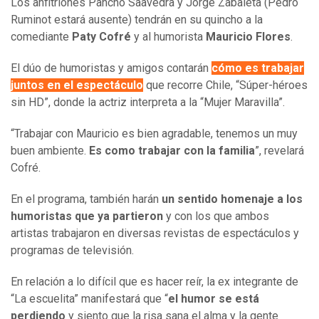
Los anfitriones Pancho Saavedra y Jorge Zabaleta (Pedro
Ruminot estará ausente) tendrán en su quincho a la
comediante
Paty Cofré
y al humorista
Mauricio Flores
.
El dúo de humoristas y amigos contarán
cómo es trabajar
juntos en el espectáculo
que recorre Chile, “Súper-héroes
sin HD”, donde la actriz interpreta a la “Mujer Maravilla”.
“Trabajar con Mauricio es bien agradable, tenemos un muy
buen ambiente.
Es como trabajar con la familia
”, revelará
Cofré.
En el programa, también harán
un sentido homenaje a los
humoristas que ya partieron
y con los que ambos
artistas trabajaron en diversas revistas de espectáculos y
programas de televisión.
En relación a lo difícil que es hacer reír, la ex integrante de
“La escuelita” manifestará que “
el humor se está
perdiendo
y siento que la risa sana el alma y la gente