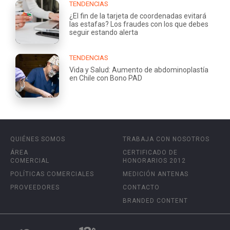
TENDENCIAS
¿El fin de la tarjeta de coordenadas evitará
las estafas? Los fraudes con los que debes
seguir estando alerta
TENDENCIAS
Vida y Salud: Aumento de abdominoplastía
en Chile con Bono PAD
QUIÉNES SOMOS
TRABAJA CON NOSOTROS
ÁREA
CERTIFICADO DE
COMERCIAL
HONORARIOS 2012
POLÍTICAS COMERCIALES
MEDICIÓN ANTENAS
PROVEEDORES
CONTACTO
BRANDED CONTENT