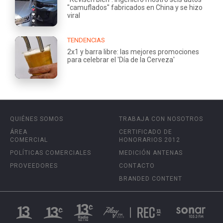
"camuflados" fabricados en China y se hizo
viral
TENDENCIAS
2x1 y barra libre: las mejores promociones
para celebrar el 'Día de la Cerveza'
QUIÉNES SOMOS
TRABAJA CON NOSOTROS
ÁREA
CERTIFICADO DE
COMERCIAL
HONORARIOS 2012
POLÍTICAS COMERCIALES
MEDICIÓN ANTENAS
PROVEEDORES
CONTACTO
BRANDED CONTENT