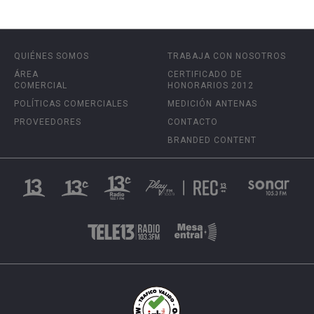
QUIÉNES SOMOS
TRABAJA CON NOSOTROS
ÁREA
CERTIFICADO DE
COMERCIAL
HONORARIOS 2012
POLÍTICAS COMERCIALES
MEDICIÓN ANTENAS
PROVEEDORES
CONTACTO
BRANDED CONTENT