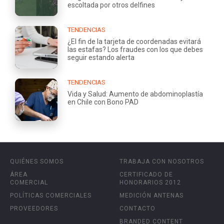
escoltada por otros delfines
TENDENCIAS
¿El fin de la tarjeta de coordenadas evitará
las estafas? Los fraudes con los que debes
seguir estando alerta
TENDENCIAS
Vida y Salud: Aumento de abdominoplastía
en Chile con Bono PAD
QUIÉNES SOMOS
TRABAJA CON NOSOTROS
ÁREA
CERTIFICADO DE
COMERCIAL
HONORARIOS 2012
POLÍTICAS COMERCIALES
MEDICIÓN ANTENAS
PROVEEDORES
CONTACTO
BRANDED CONTENT