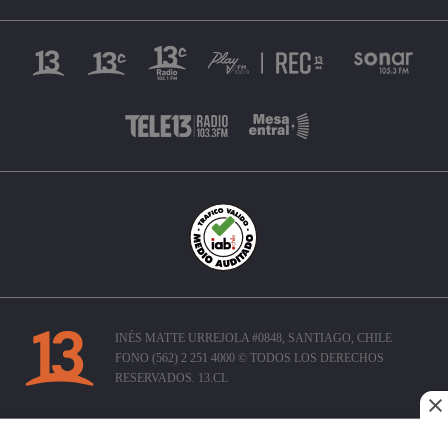
INÉS MATTE URREJOLA #0848, SANTIAGO, CHILE
FONO (562) 2 251 4000 © TODOS LOS DERECHOS
RESERVADOS. 13.CL