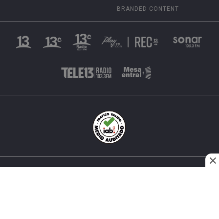
BRANDED CONTENT
INÉS MATTE URREJOLA #0848, SANTIAGO, CHILE
FONO (562) 2 251 4000 © TODOS LOS DERECHOS
RESERVADOS. 13.CL