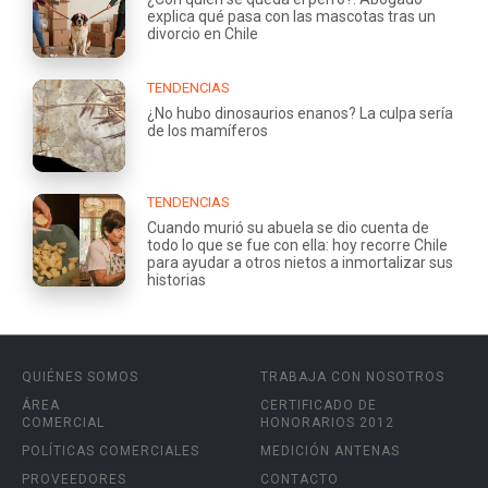
explica qué pasa con las mascotas tras un
divorcio en Chile
TENDENCIAS
¿No hubo dinosaurios enanos? La culpa sería
de los mamíferos
TENDENCIAS
Cuando murió su abuela se dio cuenta de
todo lo que se fue con ella: hoy recorre Chile
para ayudar a otros nietos a inmortalizar sus
historias
QUIÉNES SOMOS
TRABAJA CON NOSOTROS
ÁREA
CERTIFICADO DE
COMERCIAL
HONORARIOS 2012
POLÍTICAS COMERCIALES
MEDICIÓN ANTENAS
PROVEEDORES
CONTACTO