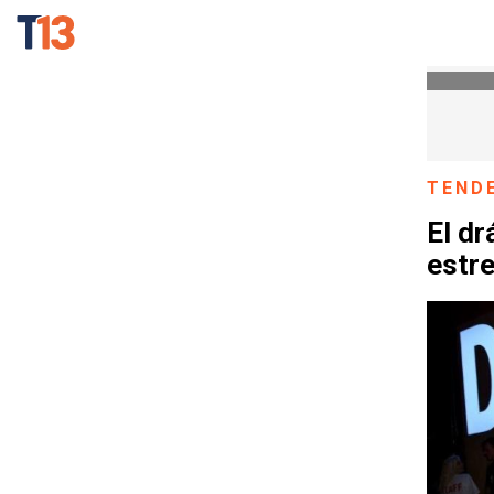
TEND
El dr
estr