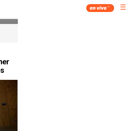
☰
ner
es