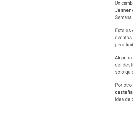
Un cambi
Jenner
Semana d
Este es 
eventos 
pero
luc
Algunos 
del desf
sólo qui
Por otro
castaña
idea de q