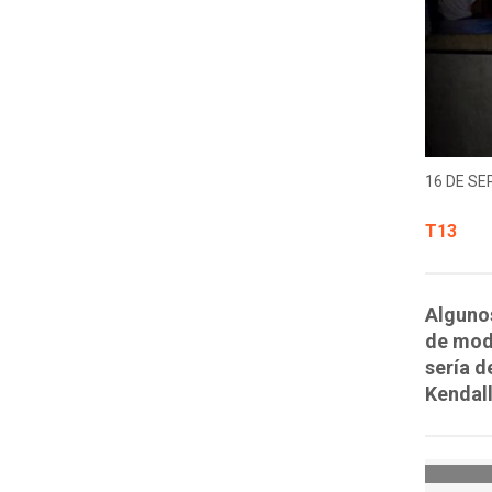
16 DE SE
T13
Algunos
de mode
sería d
Kendall