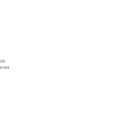
stió
a una