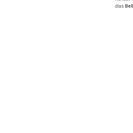
días
Bel