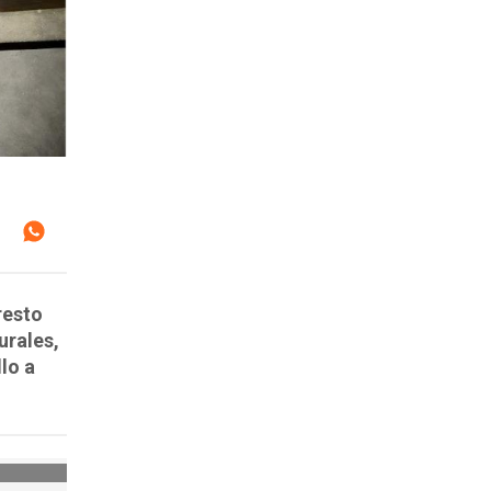
resto
urales,
lo a