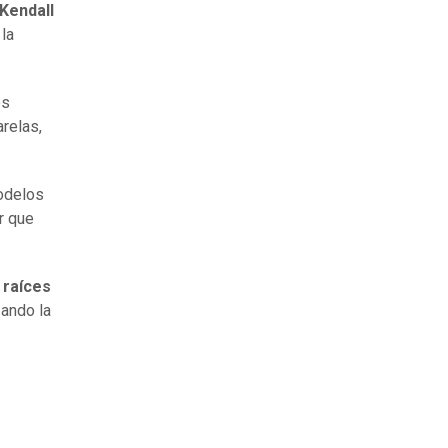
Kendall
la
os
relas,
modelos
r que
 raíces
zando la