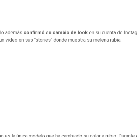
lo además
confirmó su cambio de look
en su cuenta de Insta
 un video en sus "stories" donde muestra su melena rubia.
no es la única modelo que ha cambiado su color a rubio. Durante