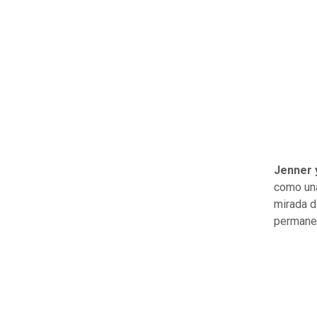
Jenner y
como una
mirada d
permanen