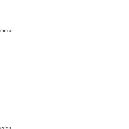
gram al
 estos