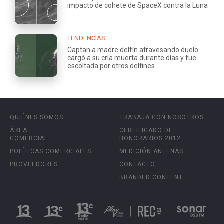
impacto de cohete de SpaceX contra la Luna
TENDENCIAS
Captan a madre delfín atravesando duelo:
cargó a su cría muerta durante días y fue
escoltada por otros delfines
QUIÉNES SOMOS
TRABAJA CON NOSOTROS
ÁREA
CERTIFICADO DE
COMERCIAL
HONORARIOS 2012
POLÍTICAS COMERCIALES
MEDICIÓN ANTENAS
PROVEEDORES
CONTACTO
BRANDED CONTENT