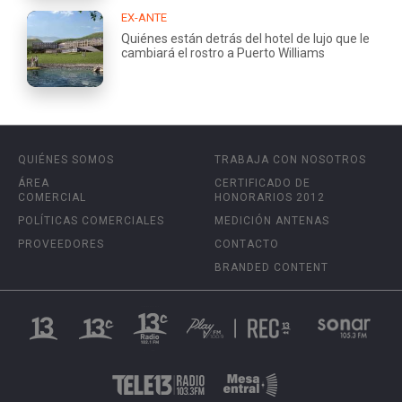
EX-ANTE
Quiénes están detrás del hotel de lujo que le
cambiará el rostro a Puerto Williams
QUIÉNES SOMOS
TRABAJA CON NOSOTROS
ÁREA
CERTIFICADO DE
COMERCIAL
HONORARIOS 2012
POLÍTICAS COMERCIALES
MEDICIÓN ANTENAS
PROVEEDORES
CONTACTO
BRANDED CONTENT