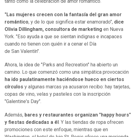
tanto como la celebración de amor romántico.
"Las mujeres crecen con la fantasía del gran amor
romántico
, y de lo que significa estar enamorado",
dice
Olivia Dillingham, consultora de marketing
en Nueva
York. "Eso ayuda a que se sientan indignas e incapaces
cuando no tienen con quién ir a cenar el Día
de San Valentín".
Ahora, la idea de "Parks and Recreation" ha abierto un
camino. Lo que comenzó como una simpática provocación
ha ido paulatinamente haciéndose hueco en ciertos
círculos
y algunas marcas ya acusaron recibo: hay tarjetas,
copas de vino, velas y pasteles con la inscripción
"Galentine's Day".
Además,
bares y restaurantes organizan "happy hours"
y fiestas dedicadas a él
. Y las tiendas de ropa ofrecen
promociones con este enfoque, mientras que en
Washington, el hotel de lujo St. Regis ofrece una merienda