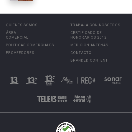
QUIÉNES SOMOS
TRABAJA CON NOSOTROS
ÁREA
CERTIFICADO DE
COMERCIAL
HONORARIOS 2012
POLÍTICAS COMERCIALES
MEDICIÓN ANTENAS
PROVEEDORES
CONTACTO
BRANDED CONTENT