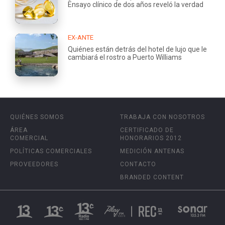
Ensayo clínico de dos años reveló la verdad
EX-ANTE
Quiénes están detrás del hotel de lujo que le
cambiará el rostro a Puerto Williams
QUIÉNES SOMOS
TRABAJA CON NOSOTROS
ÁREA
CERTIFICADO DE
COMERCIAL
HONORARIOS 2012
POLÍTICAS COMERCIALES
MEDICIÓN ANTENAS
PROVEEDORES
CONTACTO
BRANDED CONTENT