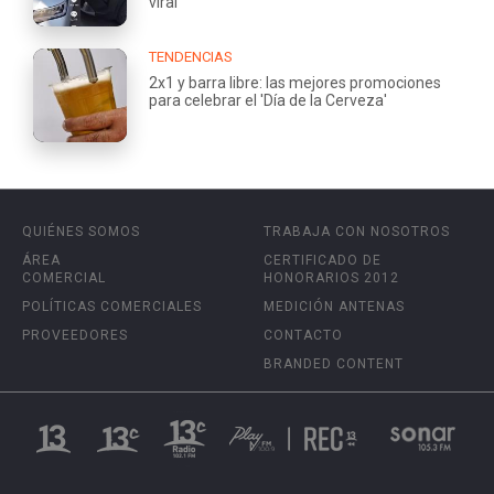
viral
TENDENCIAS
2x1 y barra libre: las mejores promociones
para celebrar el 'Día de la Cerveza'
QUIÉNES SOMOS
TRABAJA CON NOSOTROS
ÁREA
CERTIFICADO DE
COMERCIAL
HONORARIOS 2012
POLÍTICAS COMERCIALES
MEDICIÓN ANTENAS
PROVEEDORES
CONTACTO
BRANDED CONTENT