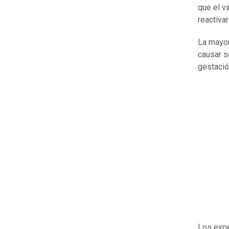
que el vi
reactivar
La mayor
causar s
gestació
Los expe