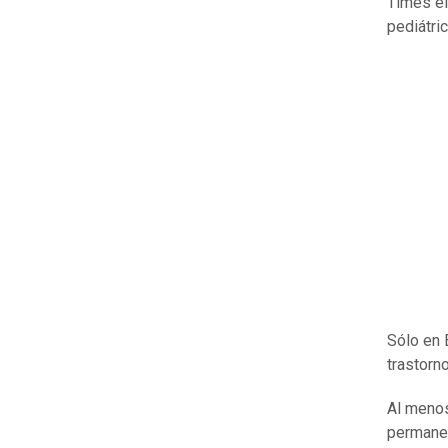
Times el
pediátri
Sólo en 
trastorn
Al menos
permanen