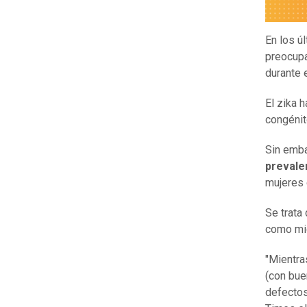
En los ú
preocupa
durante 
El zika 
congénit
Sin emba
prevale
mujeres
Se trata
como mic
"Mientra
(con bue
defectos