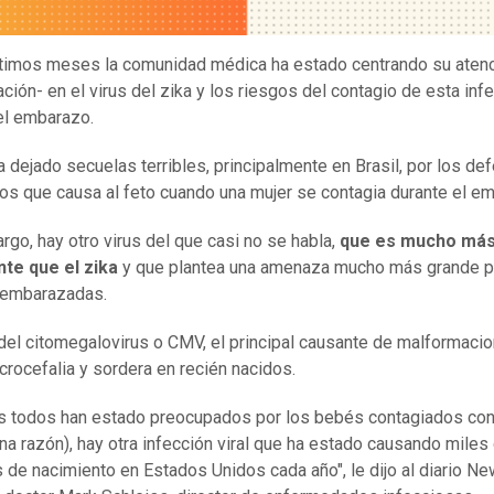
ltimos meses la comunidad médica ha estado centrando su atenc
ción- en el virus del zika y los riesgos del contagio de esta inf
el embarazo.
ha dejado secuelas terribles, principalmente en Brasil, por los de
os que causa al feto cuando una mujer se contagia durante el e
rgo, hay otro virus del que casi no se habla,
que es mucho má
nte que el zika
y que plantea una amenaza mucho más grande p
 embarazadas.
 del citomegalovirus o CMV, el principal causante de malformaci
rocefalia y sordera en recién nacidos.
s todos han estado preocupados por los bebés contagiados con
na razón), hay otra infección viral que ha estado causando miles
 de nacimiento en Estados Unidos cada año", le dijo al diario Ne