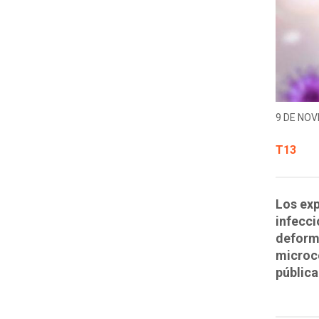
9 DE NOV
T13
Los exp
infecci
deform
microce
pública