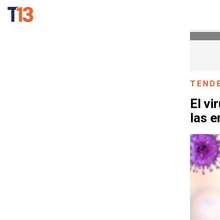
TEND
El vi
las e