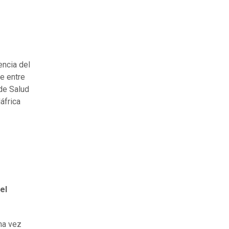
encia del
de entre
 de Salud
áfrica
el
na vez