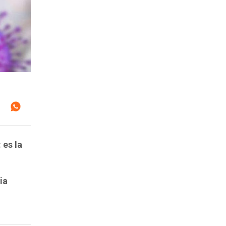
 es la
ia