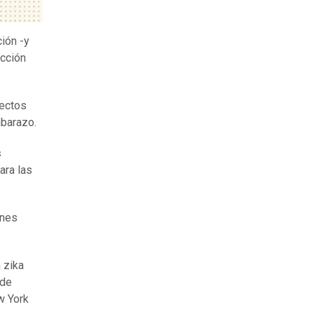
ión -y
ección
fectos
mbarazo.
s
ara las
ones
 zika
 de
w York