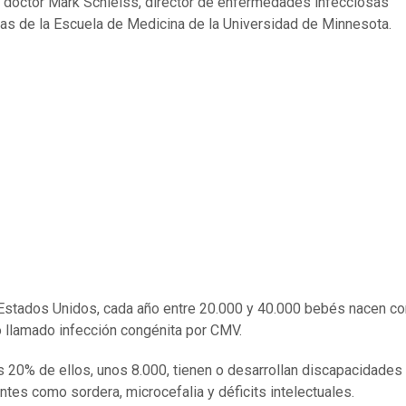
 doctor Mark Schleiss, director de enfermedades infecciosas
cas de la Escuela de Medicina de la Universidad de Minnesota.
Estados Unidos, cada año entre 20.000 y 40.000 bebés nacen co
o llamado infección congénita por CMV.
 20% de ellos, unos 8.000, tienen o desarrollan discapacidades
tes como sordera, microcefalia y déficits intelectuales.