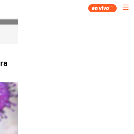
☰
ara