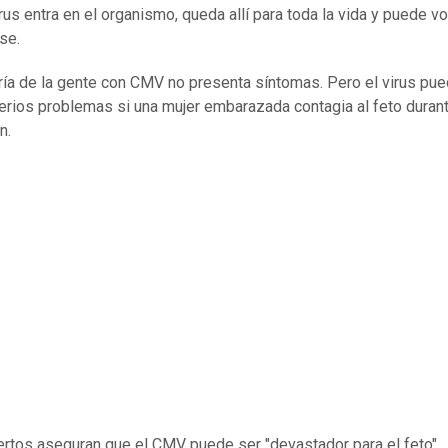
rus entra en el organismo, queda allí para toda la vida y puede vo
se.
ía de la gente con CMV no presenta síntomas. Pero el virus pu
erios problemas si una mujer embarazada contagia al feto durant
n.
rtos aseguran que el CMV puede ser "devastador para el feto".