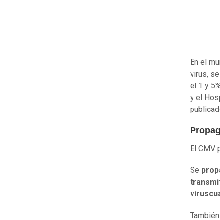
En el mu
virus, s
el 1 y 5
y el Hos
publicad
Propag
El CMV p
Se
prop
transmi
virus
cua
También 