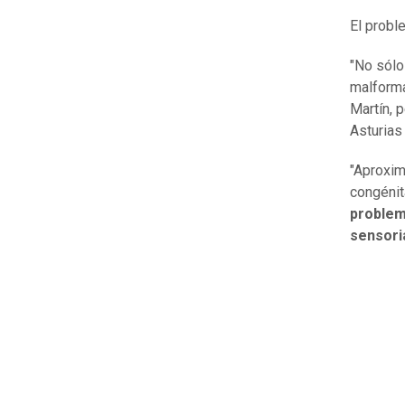
El probl
"No sólo
malforma
Martín, 
Asturias
"Aproxim
congéni
problem
sensori