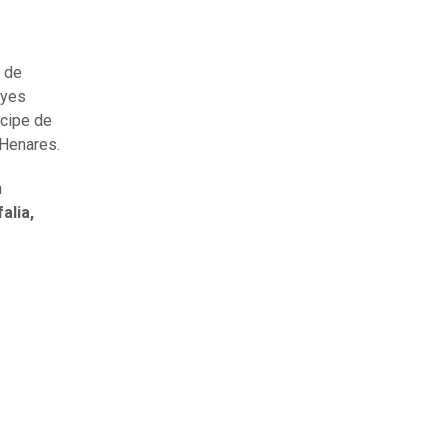
a de
eyes
ncipe de
 Henares.
n
alia,