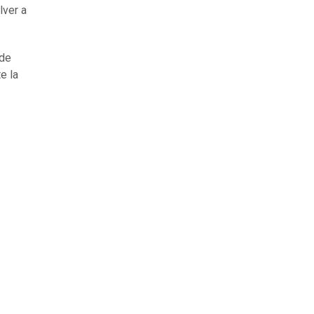
lver a
ede
e la