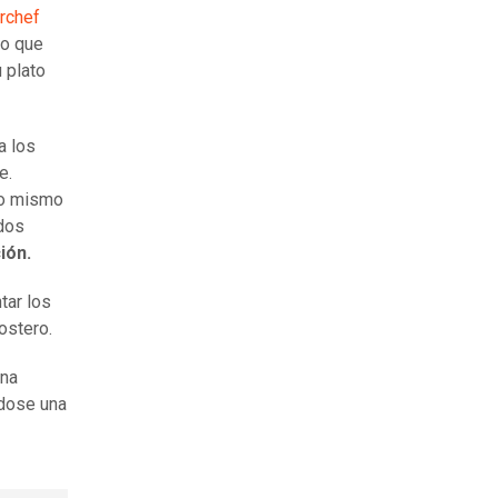
rchef
vo que
 plato
a los
e.
lo mismo
 dos
ción.
tar los
postero.
ina
ndose una