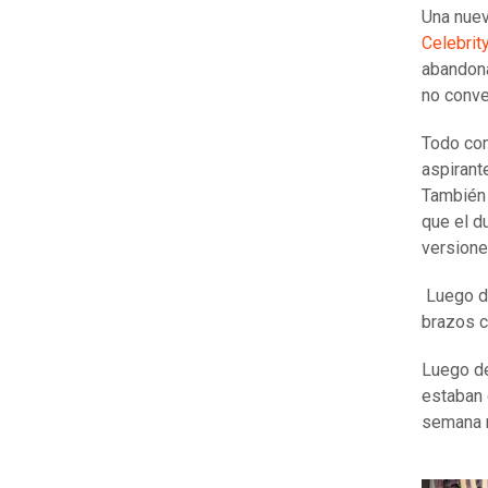
Una nuev
Celebrit
abandona
no conve
Todo com
aspirant
También 
que el d
versione
Luego de
brazos c
Luego de
estaban 
semana m