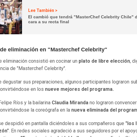
Lee También >
El cambió que tendrá "MasterChef Celebrity Chile" 
cara a su recta final
 de eliminación en "Masterchef Celebrity"
de eliminación consistió en cocinar un
plato de libre elección
, d
cia de "Masterchef Celebrity".
 degustar sus preparaciones, algunos participantes lograron sub
convirtiéndose en los
nueve mejores del programa.
Felipe Ríos y la bailarina
Claudia Miranda
no lograron convencer
convirtiéndose la coreógrafa en la
nueva eliminada del progra
se despidió en pantalla diciéndoles a sus compañeros que
"los 
zón"
. En redes sociales agradeció a sus seguidores por el apoy