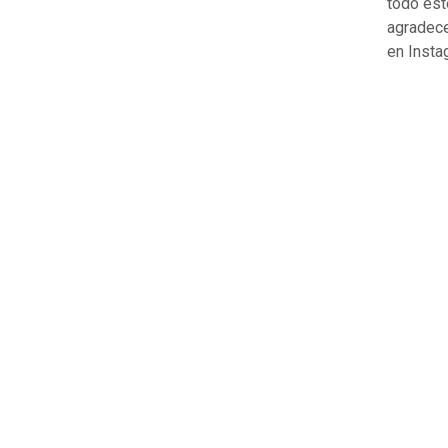
todo est
agradece
en Insta