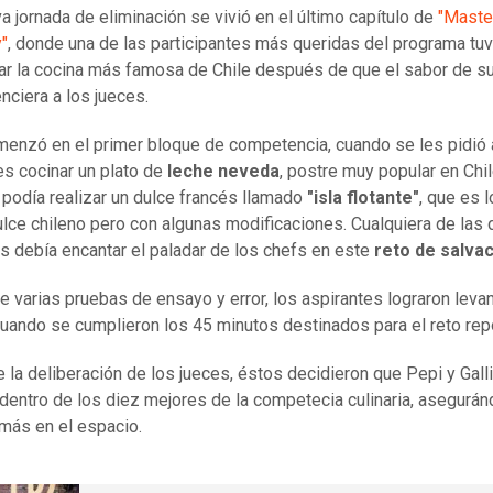
a jornada de eliminación se vivió en el último capítulo de
"Maste
y"
, donde una de las participantes más queridas del programa tu
r la cocina más famosa de Chile después de que el sabor de su
nciera a los jueces.
enzó en el primer bloque de competencia, cuando se les pidió 
es cocinar un plato de
leche neveda
, postre muy popular en Chil
podía realizar un dulce francés llamado
"isla flotante"
, que es 
ulce chileno pero con algunas modificaciones. Cualquiera de las
s debía encantar el paladar de los chefs en este
reto de salva
 varias pruebas de ensayo y error, los aspirantes lograron levan
uando se cumplieron los 45 minutos destinados para el reto re
 la deliberación de los jueces, éstos decidieron que Pepi y Gall
dentro de los diez mejores de la competecia culinaria, asegurá
ás en el espacio.