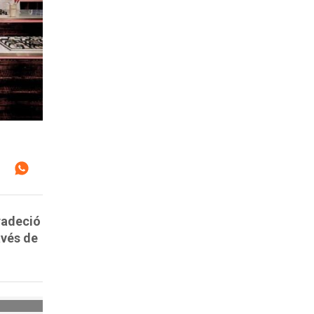
radeció
avés de