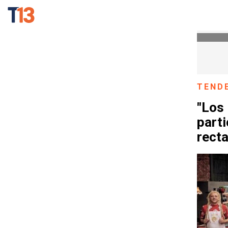
TEND
"Los 
parti
recta