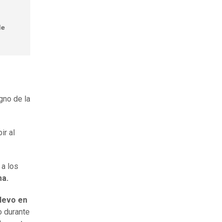
de
igno de la
ir al
 a los
ma.
llevo en
o durante