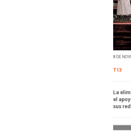
8 DE NOV
T13
La elim
el apoy
sus red