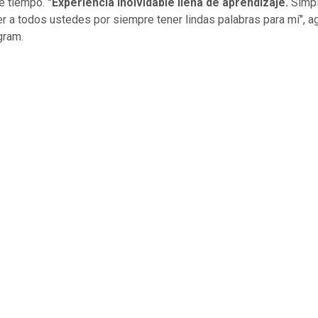
e tiempo.
"Experiencia inolvidable llena de aprendizaje.
Simp
r a todos ustedes por siempre tener lindas palabras para mí", a
gram.