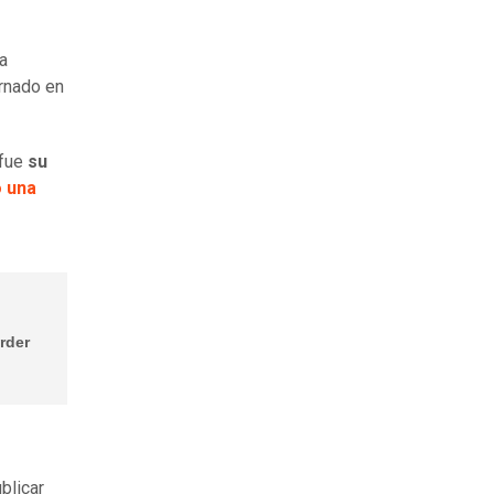
a
rnado en
 fue
su
 una
rder
blicar