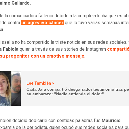
aime Gallardo.
de la comunicadora falleció debido a la compleja lucha que estab
ndo contra
un agresivo cáncer
que lo tuvo varias semanas inte
ca.
Gissella no ha compartido la triste noticia en sus redes sociales,
 Fabiola
quien a través de sus stories de Instagram
compartió
 su progenitor con un emotivo mensaje
.
Lee También >
Carla Jara compartió desgarrador testimonio tras pe
su embarazo: "Nadie entiende el dolor"
mbién decidió dedicarle con sentidas palabras fue
Mauricio
xpareja de la periodista, quien ocupó sus redes sociales para pu