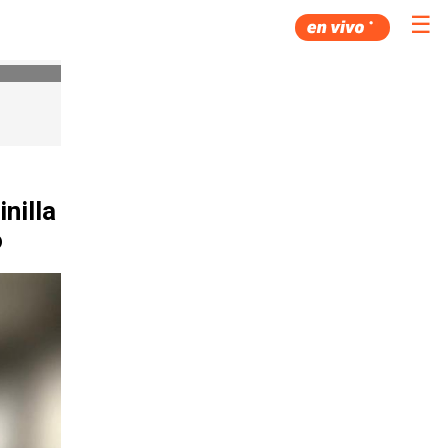
☰
nilla
o