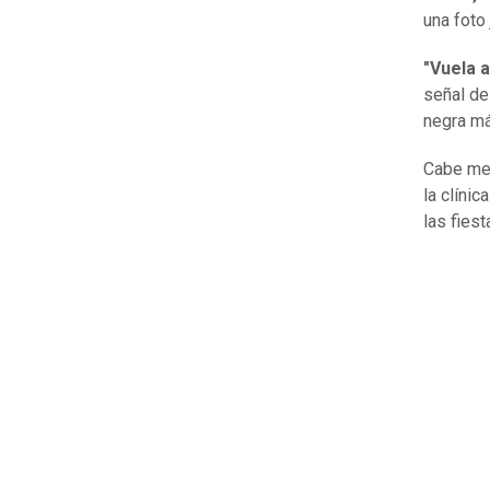
una foto 
"Vuela a
señal de
negra má
Cabe men
la clíni
las fiest