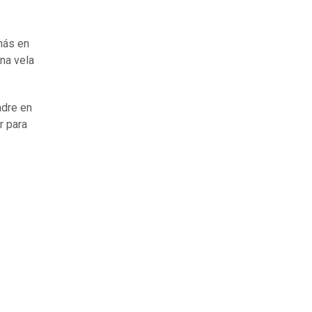
más en
una vela
adre en
r para