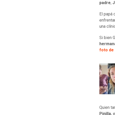
padre
,
J
El papá 
enfrenta
una clíni
Si bien 
hermana
foto de
Quien ta
Pinilla,
e