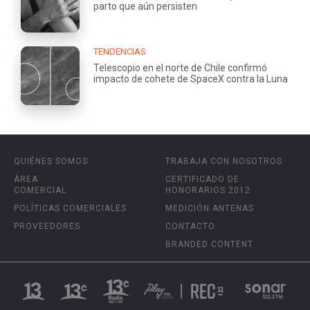
parto que aún persisten
TENDENCIAS
Telescopio en el norte de Chile confirmó
impacto de cohete de SpaceX contra la Luna
QUIÉNES SOMOS
TRABAJA CON NOSOTROS
ÁREA
CERTIFICADO DE
COMERCIAL
HONORARIOS 2012
POLÍTICAS COMERCIALES
MEDICIÓN ANTENAS
PROVEEDORES
CONTACTO
BRANDED CONTENT