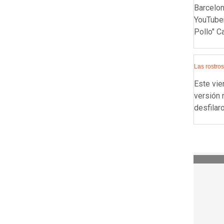
Barcelon
YouTuber
Pollo" Ca
Las rostro
Este vie
versión 
desfilar