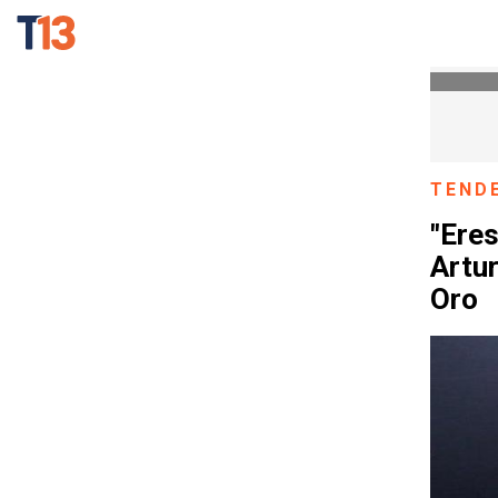
TEND
"Eres
Artur
Oro