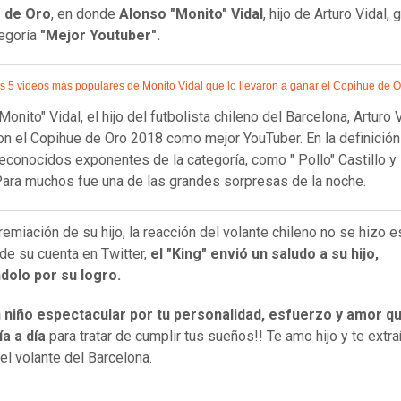
 de Oro
, en donde
Alonso "Monito" Vidal
, hijo de Arturo Vidal, 
tegoría
"Mejor Youtuber".
s 5 videos más populares de Monito Vidal que lo llevaron a ganar el Copihue de O
onito" Vidal, el hijo del futbolista chileno del Barcelona, Arturo 
n el Copihue de Oro 2018 como mejor YouTuber. En la definició
reconocidos exponentes de la categoría, como " Pollo" Castillo y
Para muchos fue una de las grandes sorpresas de la noche.
remiación de su hijo, la reacción del volante chileno no se hizo e
 de su cuenta en Twitter,
el "King" envió un saludo a su hijo,
ndolo por su logro.
 niño espectacular por tu personalidad, esfuerzo y amor qu
a a día
para tratar de cumplir tus sueños!! Te amo hijo y te extra
 el volante del Barcelona.