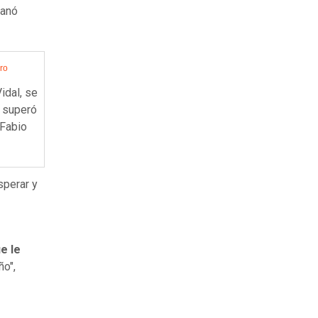
ganó
ro
Vidal, se
n superó
 Fabio
sperar y
e le
ño",