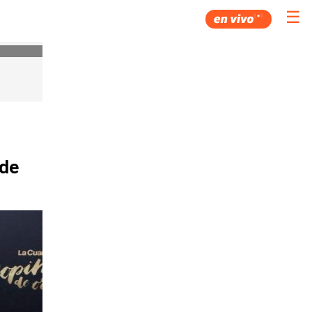
☰
 de