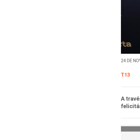
24 DE NO
T13
A travé
felicit