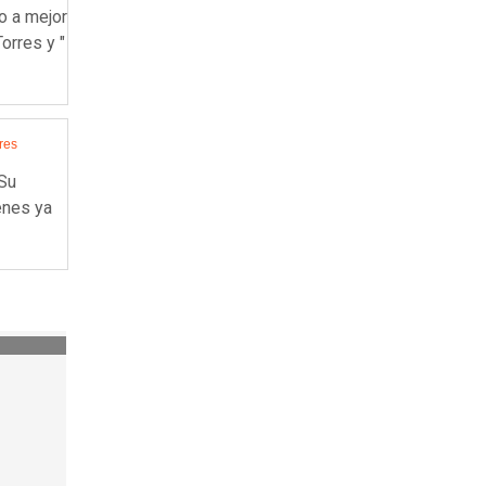
o a mejor
orres y "
res
 Su
enes ya