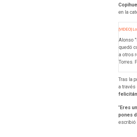
Copihue
en la ca
[VIDEO] Lo
Alonso "M
quedó co
a otros 
Torres. 
Tras la p
a través
felicitá
"
Eres un
pones dí
escribió