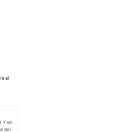
rá al
. Y en
te del