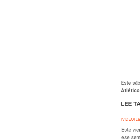
Este sáb
Atlético
LEE T
[VIDEO] La 
Este vie
ese sent