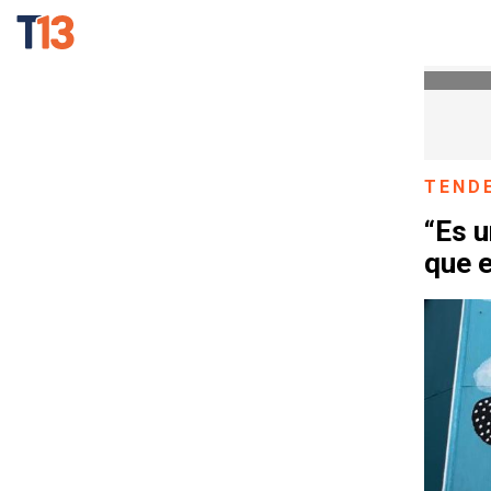
TEND
“Es u
que e