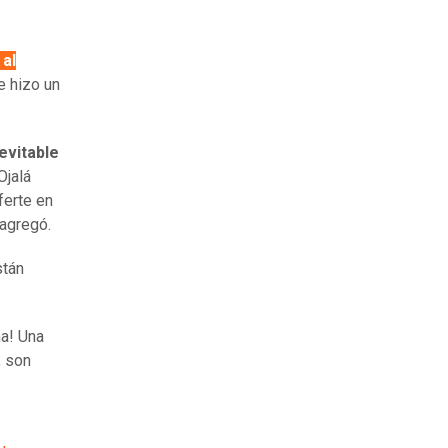
 al
e hizo un
evitable
Ojalá
ferte en
 agregó.
stán
na! Una
, son