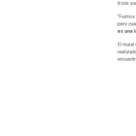
triste s
“Fuimos d
pero cua
es una 
El mural
realizad
encuentr