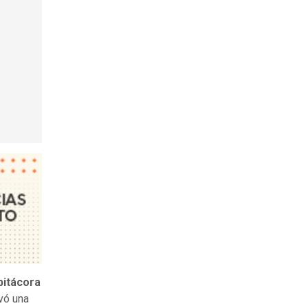
bitácora
vó una