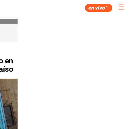
☰
o en
aíso