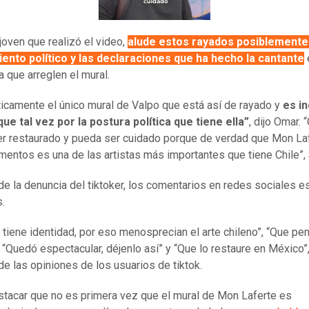
 joven que realizó el video,
alude estos rayados posiblemente
ento político y las declaraciones que ha hecho la cantante
a que arreglen el mural.
ticamente el único mural de Valpo que está así de rayado y
es in
ue tal vez por la postura política que tiene ella”
, dijo Omar. “
r restaurado y pueda ser cuidado porque de verdad que Mon La
entos es una de las artistas más importantes que tiene Chile”,
de la denuncia del tiktoker, los comentarios en redes sociales e
s.
o tiene identidad, por eso menosprecian el arte chileno”, “Que pe
, “Quedó espectacular, déjenlo así” y “Que lo restaure en México”
de las opiniones de los usuarios de tiktok.
tacar que no es primera vez que el mural de Mon Laferte es