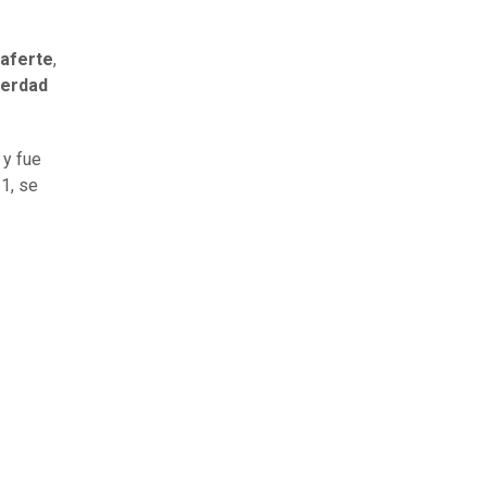
aferte
,
verdad
y fue
21, se