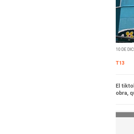
10 DE DIC
T13
El tikt
obra, q