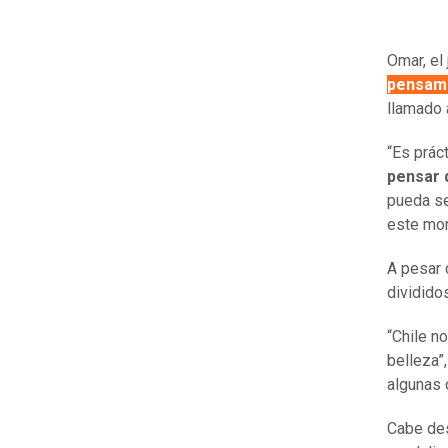
Omar, el
pensami
llamado 
“Es prác
pensar q
pueda se
este mom
A pesar 
dividido
“Chile n
belleza”
algunas 
Cabe des