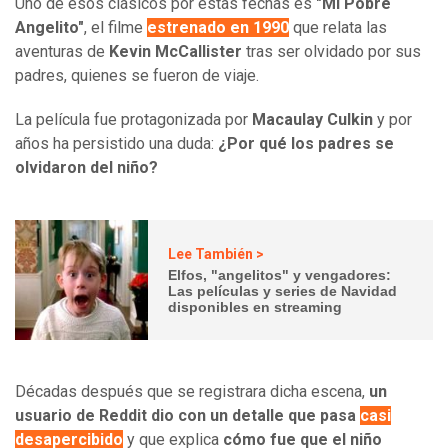
Uno de esos clásicos por estas fechas es
"Mi Pobre
Angelito"
, el filme
estrenado en 1990
que relata las
aventuras de
Kevin McCallister
tras ser olvidado por sus
padres, quienes se fueron de viaje.
La película fue protagonizada por
Macaulay Culkin
y por
años ha persistido una duda:
¿Por qué los padres se
olvidaron del niño?
Lee También >
Elfos, "angelitos" y vengadores:
Las películas y series de Navidad
disponibles en streaming
Décadas después que se registrara dicha escena,
un
usuario de Reddit dio con un detalle que pasa
casi
desapercibido
y que explica
cómo fue que el niño