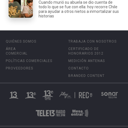
Cuando murió su abuela se dio cuenta de
todo lo que se fue con ella: hoy recorre Chile
para ayudar a otros nietos a inmortalizar sus
historias
QUIÉNES SOMOS
TRABAJA CON NOSOTROS
ÁREA
CERTIFICADO DE
COMERCIAL
HONORARIOS 2012
POLÍTICAS COMERCIALES
MEDICIÓN ANTENAS
PROVEEDORES
CONTACTO
BRANDED CONTENT