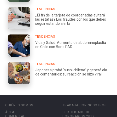
TENDENCIAS
¿El fin de la tarjeta de coordenadas evitará
las estafas? Los fraudes con los que debes
seguir estando alerta
TENDENCIAS
Vida y Salud: Aumento de abdominoplastía
en Chile con Bono PAD
TENDENCIAS
Japonesa probó “sushi chileno” y generó ola
de comentarios: su reacción se hizo viral
QUIÉNES SOMOS
TRABAJA CON NOSOTROS
ÁREA
CERTIFICADO DE
COMERCIAL
HONORARIOS 2012