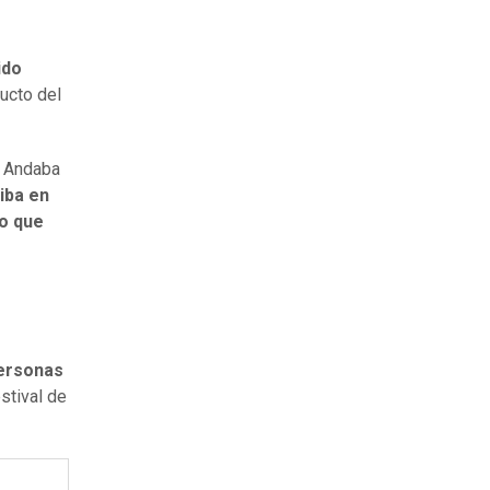
ido
ducto del
. Andaba
iba en
eo que
personas
stival de