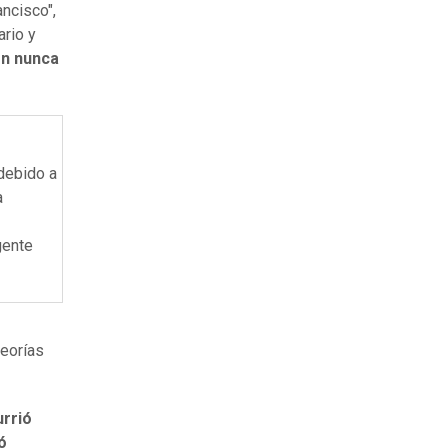
ncisco",
ario y
ón nunca
 debido a
a
gente
eorías
urrió
ó