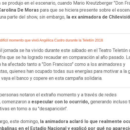
n se produjo en el escenario, cuando Mario Kreutzberger "Don Fra
Carolina De Moras
para que se hiciera presente sobre el escen
una parte del show, sin embargo,
la ex animadora de Chilevisi
 difícil momento que vivió Angélica Castro durante la Teletón 2018
cil jornada se ha vivido durante este sábado en el Teatro Teletón
cifra que se ha logrado recaudar en comparación al año pasado. L
n ha afectado tanto a "Don Francisco" como a los animadores y
stas, quienes han ocupado todas sus energías para motivar a la 
 vaya el banco y copere en esta campaña solidaria.
ersonas notaron el extraño momento y a través de redes
s, comenzaron a
especular con lo ocurrido,
generando incluso t
tivas en torno a su "desaparición".
rgo, este domingo,
la animadora aclaró lo que realmente oc
balinas en el Estadio Nacional y explicó por qué no apareci