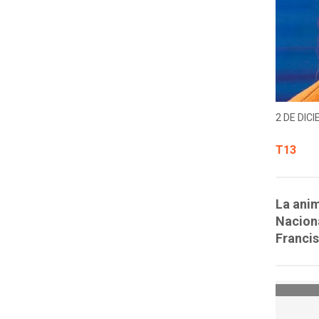
2 DE DICI
T13
La anim
Naciona
Francis