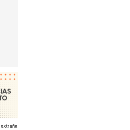
a
extraña