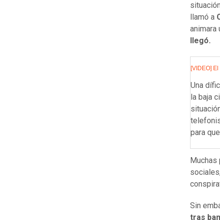
situació
llamó a
animara 
llegó.
[VIDEO] El
Una dífi
la baja 
situació
telefoni
para que
Muchas p
sociale
conspira
Sin emba
tras bam