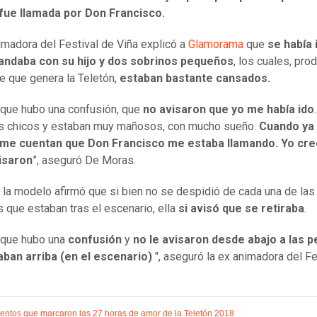
fue llamada por Don Francisco.
imadora del Festival de Viña explicó a
Glamorama
que
se había 
andaba con su hijo y dos sobrinos pequeños
, los cuales, pro
e que genera la Teletón,
estaban bastante cansados.
 que hubo una confusión, que
no avisaron que yo me había ido
s chicos y estaban muy mañosos, con mucho sueño.
Cuando ya 
, me cuentan que Don Francisco me estaba llamando. Yo cr
visaron
”, aseguró De Moras.
la modelo afirmó que si bien no se despidió de cada una de las
 que estaban tras el escenario, ella
si avisó que se retiraba
.
 que hubo una
confusión
y
no le avisaron desde abajo a las 
aban arriba (en el escenario)
", aseguró la ex animadora del Fe
ntos que marcaron las 27 horas de amor de la Teletón 2018