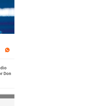
adio
or Don