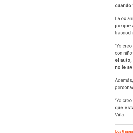
cuando 
La ex an
porque 
trasnoch
"Yo creo
con niño
el auto
no le a
Además, 
personas
"Yo creo
que est
Viña.
Los 6 mome