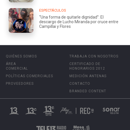
ESPECTÁCULOS
“Una forma de quitarle dignidad”: El
descargo de Lucho Miranda por cruce entre
Campillai y Flores
QUIÉNES SOMOS
TRABAJA CON NOSOTROS
ÁREA
CERTIFICADO DE
COMERCIAL
HONORARIOS 2012
POLÍTICAS COMERCIALES
MEDICIÓN ANTENAS
PROVEEDORES
CONTACTO
BRANDED CONTENT