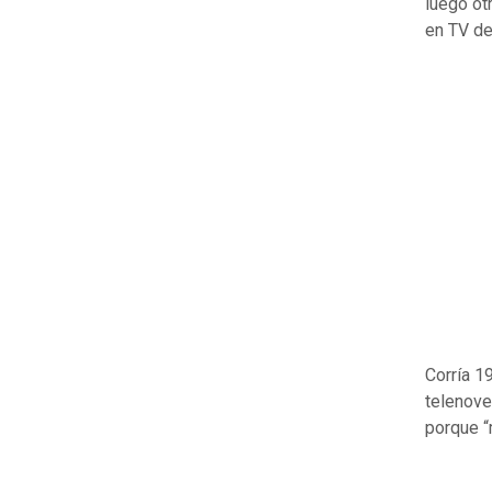
luego ot
en TV de 
Corría 1
telenove
porque “m