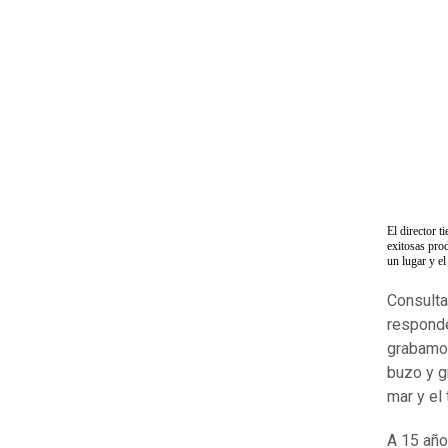
El director 
exitosas pro
un lugar y el
Consulta
responde
grabamo
buzo y g
mar y el
A 15 año