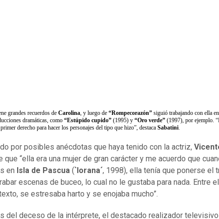
tiene grandes recuerdos de
Carolina
,
y luego de
“Rompecorazón”
siguió trabajando con ella en
ducciones dramáticas, como
“Estúpido cupido”
(1995) y
“Oro verde”
(1997), por ejemplo. “
 primer derecho para hacer los personajes del tipo que hizo”, destaca
Sabatini
.
do por posibles anécdotas que haya tenido con la actriz,
Vicent
 que “ella era una mujer de gran carácter y me acuerdo que cua
s en
Isla de Pascua
(
`Iorana´
, 1998), ella tenía que ponerse el t
rabar escenas de buceo, lo cual no le gustaba para nada. Entre el t
 texto, se estresaba harto y se enojaba mucho”.
s del deceso de la intérprete, el destacado realizador televisivo