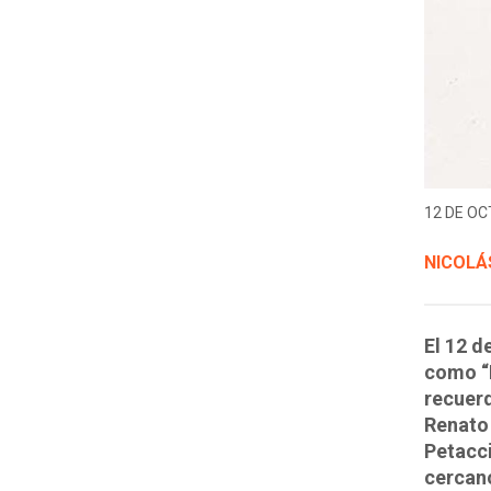
12 DE OC
NICOLÁ
El 12 d
como “R
recuerd
Renato 
Petacci
cercano