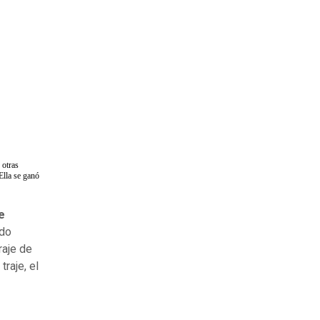
 otras
Ella se ganó
e
ndo
raje de
raje, el