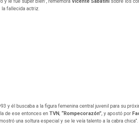
ro y le fue súper bien”, rememora
Vicente Sabatini
sobre los c
la fallecida actriz.
993 y él buscaba a la figura femenina central juvenil para su próx
la de ese entonces en
TVN
,
“Rompecorazón”
, y apostó por
Fa
ostró una soltura especial y se le veía talento a la cabra chica”.