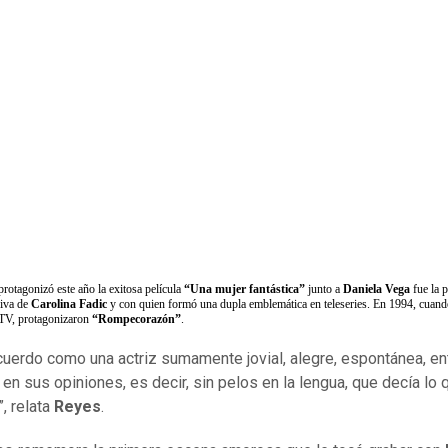
protagonizó este año la exitosa película
“Una mujer fantástica”
junto a
Daniela Vega
fue la 
siva de
Carolina Fadic
y con quien formó una dupla emblemática en teleseries. En 1994, cuando
 TV, protagonizaron
“Rompecorazón”
.
ecuerdo como una actriz sumamente jovial, alegre, espontánea, en
 en sus opiniones, es decir, sin pelos en la lengua, que decía lo 
, relata
Reyes
.