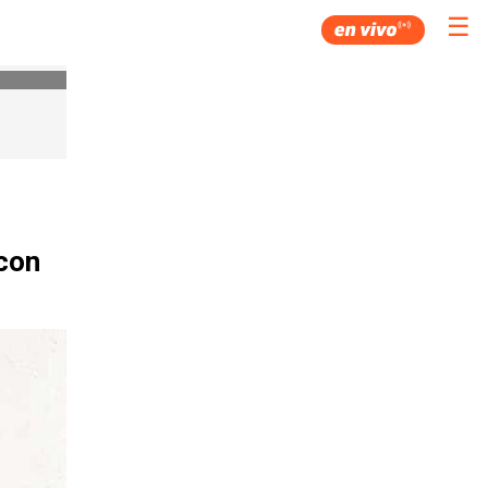
☰
 con