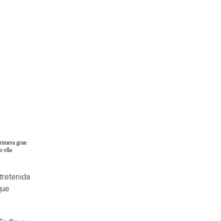
primera gran
 ella
tretenida
que