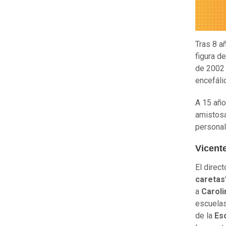
Tras 8 a
figura de
de 2002 
encefáli
A 15 año
amistosa
personal 
Vicente
El direc
caretas
a
Caroli
escuelas
de la
Es