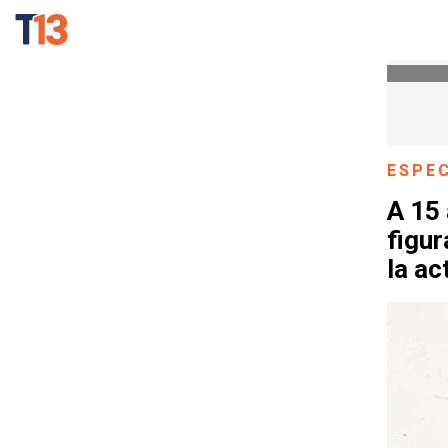
ESPE
A 15 
figur
la ac