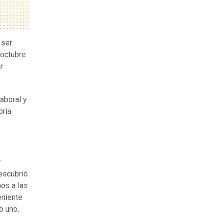
 ser
 octubre
r
aboral y
oria
y
descubrió
os a las
eniente
o uno,