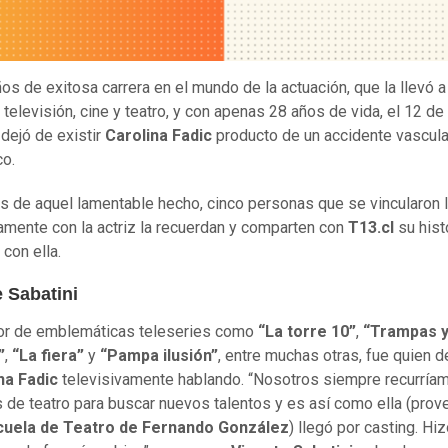
ños de exitosa carrera en el mundo de la actuación, que la llevó a
 televisión, cine y teatro, y con apenas 28 años de vida, el 12 de
dejó de existir
Carolina Fadic
producto de un accidente vascula
co.
s de aquel lamentable hecho, cinco personas que se vincularon l
mente con la actriz la recuerdan y comparten con
T13.cl
su hist
con ella.
 Sabatini
tor de emblemáticas teleseries como
“La torre 10”
,
“Trampas 
”
,
“La fiera”
y
“Pampa ilusión”
, entre muchas otras, fue quien 
na Fadic
televisivamente hablando. “Nosotros siempre recurríam
 de teatro para buscar nuevos talentos y es así como ella (prov
cuela de Teatro de Fernando González
) llegó por casting. Hiz