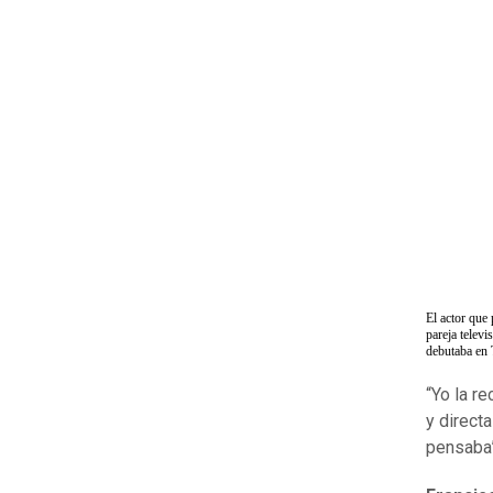
El actor que 
pareja televi
debutaba en
“Yo la r
y directa
pensaba”