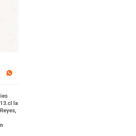
ries
3.cl la
 Reyes,
on