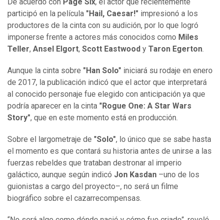
De acuerdo con
Page Six
, el actor que recientemente
participó en la película
"Hail, Caesar!"
impresionó a los
productores de la cinta con su audición, por lo que logró
imponerse frente a actores más conocidos como
Miles
Teller
,
Ansel Elgort
,
Scott Eastwood
y
Taron Egerton
.
Aunque la cinta sobre
"Han Solo"
iniciará su rodaje en enero
de 2017, la publicación indicó que el actor que interpretará
al conocido personaje fue elegido con anticipación ya que
podría aparecer en la cinta
"Rogue One: A Star Wars
Story"
, que en este momento está en producción.
Sobre el largometraje de
"Solo"
, lo único que se sabe hasta
el momento es que contará su historia antes de unirse a las
fuerzas rebeldes que trataban destronar al imperio
galáctico, aunque según indicó
Jon Kasdan
–uno de los
guionistas a cargo del proyecto–, no será un filme
biográfico sobre el cazarrecompensas.
“No será algo como dónde nació y cómo fue criado”, reveló