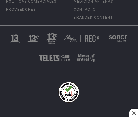
POLÍTICAS COMERCIALES
MEDICIÓN ANTENAS
PROVEEDORES
CONTACTO
BRANDED CONTENT
INÉS MATTE URREJOLA #0848, SANTIAGO, CHILE
FONO (562) 2 251 4000 © TODOS LOS DERECHOS
RESERVADOS. 13.CL