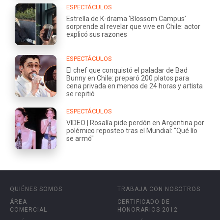
ESPECTÁCULOS
Estrella de K-drama ‘Blossom Campus’
sorprende al revelar que vive en Chile: actor
explicó sus razones
ESPECTÁCULOS
El chef que conquistó el paladar de Bad
Bunny en Chile: preparó 200 platos para
cena privada en menos de 24 horas y artista
se repitió
ESPECTÁCULOS
VIDEO | Rosalía pide perdón en Argentina por
polémico reposteo tras el Mundial: "Qué lío
se armó"
QUIÉNES SOMOS
TRABAJA CON NOSOTROS
ÁREA
CERTIFICADO DE
COMERCIAL
HONORARIOS 2012