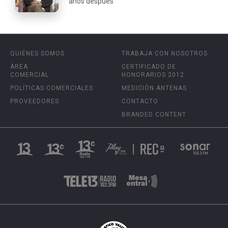
años después
QUIÉNES SOMOS
TRABAJA CON NOSOTROS
ÁREA
CERTIFICADO DE
COMERCIAL
HONORARIOS 2012
POLÍTICAS COMERCIALES
MEDICIÓN ANTENAS
PROVEEDORES
CONTACTO
BRANDED CONTENT