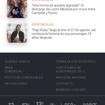
“Una forma de quitarle dignidad”: El
descargo de Lucho Miranda por cruce entre
Campillai y Flores
ESPECTÁCULOS
"Papi Ricky" llega al cine el 27 de agosto: así
continúa la historia de sus personajes 19
años después
QUIÉNES SOMOS
TRABAJA CON NOSOTROS
ÁREA
CERTIFICADO DE
COMERCIAL
HONORARIOS 2012
POLÍTICAS COMERCIALES
MEDICIÓN ANTENAS
PROVEEDORES
CONTACTO
BRANDED CONTENT